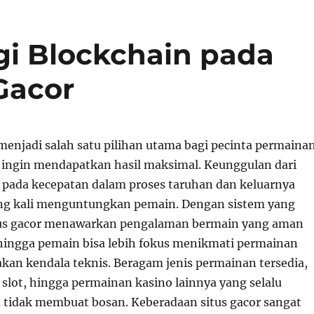
i Blockchain pada
Gacor
enjadi salah satu pilihan utama bagi pecinta permaina
g ingin mendapatkan hasil maksimal. Keunggulan dari
ak pada kecepatan dalam proses taruhan dan keluarnya
ing kali menguntungkan pemain. Dengan sistem yang
itus gacor menawarkan pengalaman bermain yang aman
ingga pemain bisa lebih fokus menikmati permainan
akan kendala teknis. Beragam jenis permainan tersedia,
, slot, hingga permainan kasino lainnya yang selalu
 tidak membuat bosan. Keberadaan situs gacor sangat