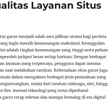
litas Layanan Situs
tus gacor menjadi salah satu pilihan utama bagi pecinta
 yang ingin meraih kemenangan maksimal. Keunggulan
 ini adalah tingkat kemenangan yang tinggi serta pelua
peroleh jackpot besar setiap harinya. Dengan berbagai
dan layanan yang terpercaya, pengguna dapat merasa
 saat melakukan taruhan. Keberadaan situs gacor juga
ain dalam mengakses berbagai jenis permainan yang
menguntungkan, mulai dari taruhan olahraga, slot, hingg
 live. Inovasi teknologi yang terus diperbarui
 gacor tetap relevan dan mampu bersaing di era digital