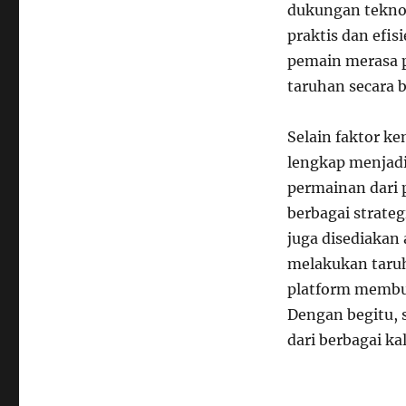
dukungan teknol
praktis dan efis
pemain merasa 
taruhan secara 
Selain faktor k
lengkap menjadi 
permainan dari
berbagai strate
juga disediakan
melakukan taruh
platform membu
Dengan begitu,
dari berbagai k