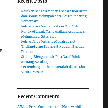
Recent Posts
Rasakan Sensasi Menang Secara Konsisten
dan Bonus Melimpah dari Slot Online yang
Terpercaya
Pelajari Cara Memanfaatkan Slot Anti
Rungkad untuk Mendapatkan Keuntungan
Melimpah di Situs Slot
Pelajari Tips Menang Mudah di Slot
Thailand yang Sedang Gacor dan Banyak
ng
Diminati
Strategi Menganalisis Pola Data Untuk
Menang Berulang
Perkembangan Fitur Interaktif dalam Slot
Virtual Masa Kini
a
Recent Comments
A WordPress Commenter
on
Hello world!