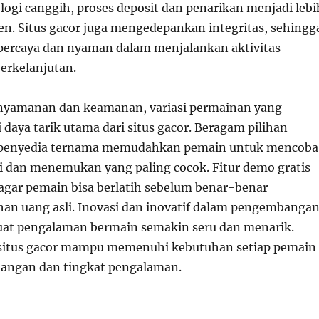
ogi canggih, proses deposit dan penarikan menjadi lebi
ien. Situs gacor juga mengedepankan integritas, sehingg
percaya dan nyaman dalam menjalankan aktivitas
berkelanjutan.
enyamanan dan keamanan, variasi permainan yang
daya tarik utama dari situs gacor. Beragam pilihan
 penyedia ternama memudahkan pemain untuk mencoba
gi dan menemukan yang paling cocok. Fitur demo gratis
 agar pemain bisa berlatih sebelum benar-benar
an uang asli. Inovasi dan inovatif dalam pengembanga
at pengalaman bermain semakin seru dan menarik.
 situs gacor mampu memenuhi kebutuhan setiap pemain
alangan dan tingkat pengalaman.