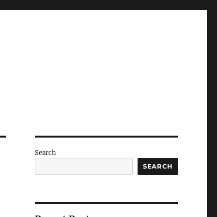
Search
SEARCH