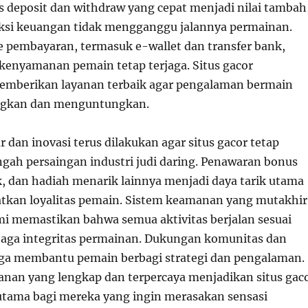
es deposit dan withdraw yang cepat menjadi nilai tambah
ksi keuangan tidak mengganggu jalannya permainan.
pembayaran, termasuk e-wallet dan transfer bank,
 kenyamanan pemain tetap terjaga. Situs gacor
mberikan layanan terbaik agar pengalaman bermain
ngkan dan menguntungkan.
ur dan inovasi terus dilakukan agar situs gacor tetap
ngah persaingan industri judi daring. Penawaran bonus
k, dan hadiah menarik lainnya menjadi daya tarik utama
tkan loyalitas pemain. Sistem keamanan yang mutakhir
smi memastikan bahwa semua aktivitas berjalan sesuai
aga integritas permainan. Dukungan komunitas dan
uga membantu pemain berbagi strategi dan pengalaman.
anan yang lengkap dan terpercaya menjadikan situs gac
 utama bagi mereka yang ingin merasakan sensasi