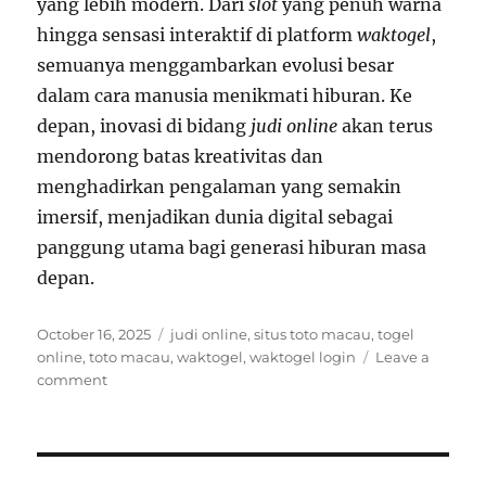
yang lebih modern. Dari
slot
yang penuh warna
hingga sensasi interaktif di platform
waktogel
,
semuanya menggambarkan evolusi besar
dalam cara manusia menikmati hiburan. Ke
depan, inovasi di bidang
judi online
akan terus
mendorong batas kreativitas dan
menghadirkan pengalaman yang semakin
imersif, menjadikan dunia digital sebagai
panggung utama bagi generasi hiburan masa
depan.
Posted
Tags
October 16, 2025
judi online
,
situs toto macau
,
togel
on
online
,
toto macau
,
waktogel
,
waktogel login
Leave a
on
comment
Tren
Hiburan
Modern
yang