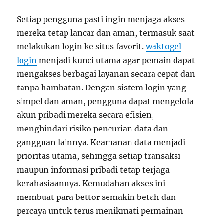
Setiap pengguna pasti ingin menjaga akses
mereka tetap lancar dan aman, termasuk saat
melakukan login ke situs favorit.
waktogel
login
menjadi kunci utama agar pemain dapat
mengakses berbagai layanan secara cepat dan
tanpa hambatan. Dengan sistem login yang
simpel dan aman, pengguna dapat mengelola
akun pribadi mereka secara efisien,
menghindari risiko pencurian data dan
gangguan lainnya. Keamanan data menjadi
prioritas utama, sehingga setiap transaksi
maupun informasi pribadi tetap terjaga
kerahasiaannya. Kemudahan akses ini
membuat para bettor semakin betah dan
percaya untuk terus menikmati permainan