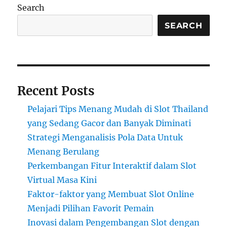
Mewarnai
Search
Gaya
Hidup
SEARCH
Digital
Masa
Kini
Recent Posts
Pelajari Tips Menang Mudah di Slot Thailand
yang Sedang Gacor dan Banyak Diminati
Strategi Menganalisis Pola Data Untuk
Menang Berulang
Perkembangan Fitur Interaktif dalam Slot
Virtual Masa Kini
Faktor-faktor yang Membuat Slot Online
Menjadi Pilihan Favorit Pemain
Inovasi dalam Pengembangan Slot dengan