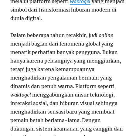
melalui platform seperti
waktogel
yang menjadi
simbol dari transformasi hiburan modern di
dunia digital.
Dalam beberapa tahun terakhir,
judi online
menjadi bagian dari fenomena global yang
menarik perhatian banyak pengguna. Bukan
hanya karena peluangnya yang menggiurkan,
tetapi juga karena kemampuannya
menghadirkan pengalaman bermain yang
dinamis dan penuh warna. Platform seperti
waktogel
menggabungkan unsur teknologi,
interaksi sosial, dan hiburan visual sehingga
menghadirkan sensasi baru yang membuat
pemain betah berlama-lama. Dengan
dukungan sistem keamanan yang canggih dan