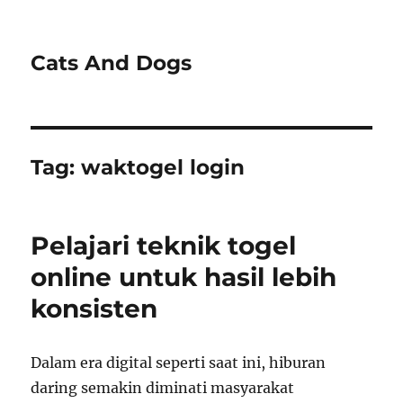
Cats And Dogs
Tag:
waktogel login
Pelajari teknik togel
online untuk hasil lebih
konsisten
Dalam era digital seperti saat ini, hiburan
daring semakin diminati masyarakat