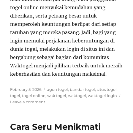
togel online menyukai kemudahan yang
diberikan, serta peluang besar untuk
memperoleh keuntungan berlipat dari setiap
taruhan yang mereka pasang. Jadi, bagi yang
ingin memulai perjalanan keberuntungan di
dunia togel, melakukan login di situs ini dan
bergabung sebagai bagian dari komunitas
Waktogel menjadi pilihan terbaik untuk meraih
keberhasilan dan keuntungan maksimal.
Posted
Tags
February 5, 2026
agen togel
,
bandar togel
,
situs togel
,
on
togel
,
togel online
,
wak togel
,
waktogel
,
waktogel login
on
Leave a comment
Nikmati
Bonus
Melimpah
Cara Seru Menikmati
di
Situs