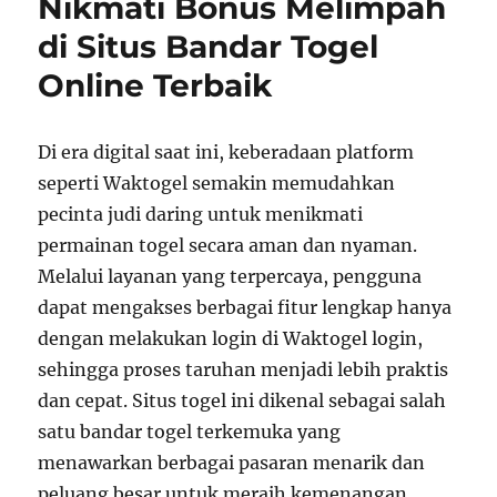
Nikmati Bonus Melimpah
Online
untuk
di Situs Bandar Togel
Hasil
Online Terbaik
Maksimal
Di era digital saat ini, keberadaan platform
seperti Waktogel semakin memudahkan
pecinta judi daring untuk menikmati
permainan togel secara aman dan nyaman.
Melalui layanan yang terpercaya, pengguna
dapat mengakses berbagai fitur lengkap hanya
dengan melakukan login di Waktogel login,
sehingga proses taruhan menjadi lebih praktis
dan cepat. Situs togel ini dikenal sebagai salah
satu bandar togel terkemuka yang
menawarkan berbagai pasaran menarik dan
peluang besar untuk meraih kemenangan