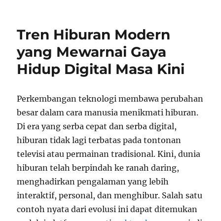
Cara
Seru
Menikmati
Tren Hiburan Modern
Permainan
Togel
yang Mewarnai Gaya
Online
Hidup Digital Masa Kini
yang
Praktis
dan
Kekinian
Perkembangan teknologi membawa perubahan
besar dalam cara manusia menikmati hiburan.
Di era yang serba cepat dan serba digital,
hiburan tidak lagi terbatas pada tontonan
televisi atau permainan tradisional. Kini, dunia
hiburan telah berpindah ke ranah daring,
menghadirkan pengalaman yang lebih
interaktif, personal, dan menghibur. Salah satu
contoh nyata dari evolusi ini dapat ditemukan