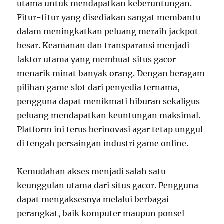
utama untuk mendapatkan keberuntungan.
Fitur-fitur yang disediakan sangat membantu
dalam meningkatkan peluang meraih jackpot
besar. Keamanan dan transparansi menjadi
faktor utama yang membuat situs gacor
menarik minat banyak orang. Dengan beragam
pilihan game slot dari penyedia ternama,
pengguna dapat menikmati hiburan sekaligus
peluang mendapatkan keuntungan maksimal.
Platform ini terus berinovasi agar tetap unggul
di tengah persaingan industri game online.
Kemudahan akses menjadi salah satu
keunggulan utama dari situs gacor. Pengguna
dapat mengaksesnya melalui berbagai
perangkat, baik komputer maupun ponsel