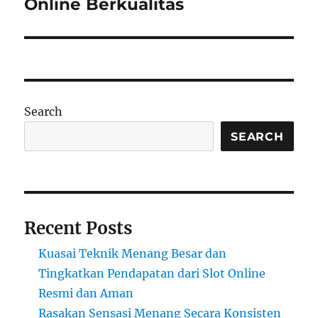
Online Berkualitas
Search
SEARCH
Recent Posts
Kuasai Teknik Menang Besar dan
Tingkatkan Pendapatan dari Slot Online
Resmi dan Aman
Rasakan Sensasi Menang Secara Konsisten