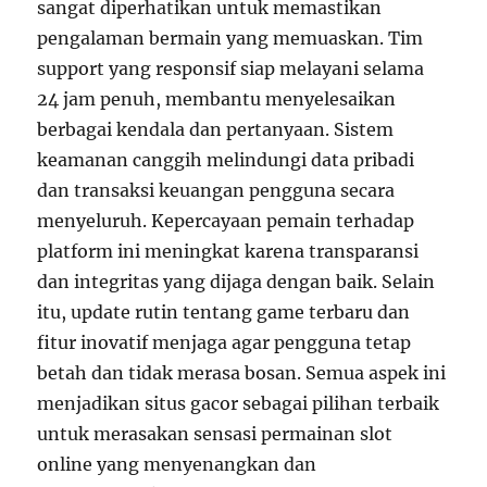
sangat diperhatikan untuk memastikan
pengalaman bermain yang memuaskan. Tim
support yang responsif siap melayani selama
24 jam penuh, membantu menyelesaikan
berbagai kendala dan pertanyaan. Sistem
keamanan canggih melindungi data pribadi
dan transaksi keuangan pengguna secara
menyeluruh. Kepercayaan pemain terhadap
platform ini meningkat karena transparansi
dan integritas yang dijaga dengan baik. Selain
itu, update rutin tentang game terbaru dan
fitur inovatif menjaga agar pengguna tetap
betah dan tidak merasa bosan. Semua aspek ini
menjadikan situs gacor sebagai pilihan terbaik
untuk merasakan sensasi permainan slot
online yang menyenangkan dan