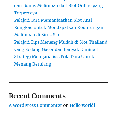
dan Bonus Melimpah dari Slot Online yang
Terpercaya
Pelajari Cara Memanfaatkan Slot Anti
Rungkad untuk Mendapatkan Keuntungan
Melimpah di Situs Slot
Pelajari Tips Menang Mudah di Slot Thailand
yang Sedang Gacor dan Banyak Diminati
Strategi Menganalisis Pola Data Untuk
Menang Berulang
Recent Comments
A WordPress Commenter
on
Hello world!