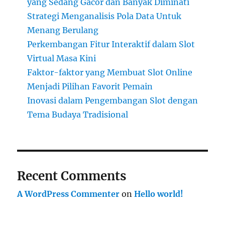
yang Sedang Gacor dan Banyak Diminati
Strategi Menganalisis Pola Data Untuk
Menang Berulang
Perkembangan Fitur Interaktif dalam Slot
Virtual Masa Kini
Faktor-faktor yang Membuat Slot Online
Menjadi Pilihan Favorit Pemain
Inovasi dalam Pengembangan Slot dengan
Tema Budaya Tradisional
Recent Comments
A WordPress Commenter
on
Hello world!