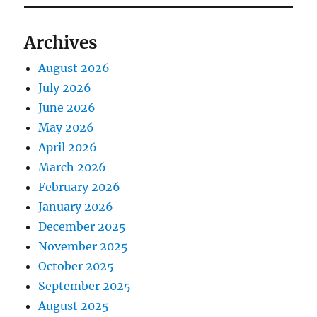
Archives
August 2026
July 2026
June 2026
May 2026
April 2026
March 2026
February 2026
January 2026
December 2025
November 2025
October 2025
September 2025
August 2025