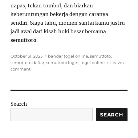
napas, tekan tombol, dan biarkan
keberuntungan bekerja dengan caranya
sendiri. Siapa tahu, momen santai kamu justru
jadi awal dari kisah hoki besar bersama
semuttoto
.
Posted
Tags
October 31, 2025
bandar togel online
,
semuttoto
,
on
semuttoto daftar
,
semuttoto login
,
togel online
Leave a
on
comment
Hoki
Kadang
Datang
Saat
Kita
Search
Lagi
Nggak
SEARCH
Nyari