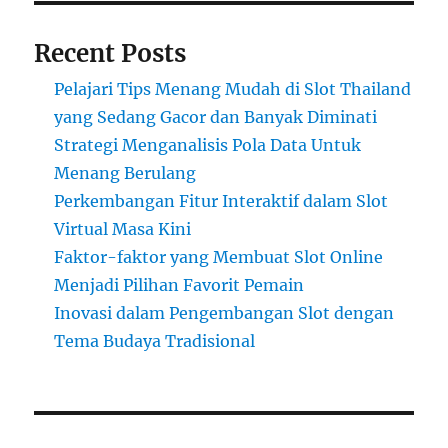
Recent Posts
Pelajari Tips Menang Mudah di Slot Thailand
yang Sedang Gacor dan Banyak Diminati
Strategi Menganalisis Pola Data Untuk
Menang Berulang
Perkembangan Fitur Interaktif dalam Slot
Virtual Masa Kini
Faktor-faktor yang Membuat Slot Online
Menjadi Pilihan Favorit Pemain
Inovasi dalam Pengembangan Slot dengan
Tema Budaya Tradisional