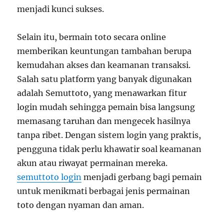
menjadi kunci sukses.
Selain itu, bermain toto secara online
memberikan keuntungan tambahan berupa
kemudahan akses dan keamanan transaksi.
Salah satu platform yang banyak digunakan
adalah Semuttoto, yang menawarkan fitur
login mudah sehingga pemain bisa langsung
memasang taruhan dan mengecek hasilnya
tanpa ribet. Dengan sistem login yang praktis,
pengguna tidak perlu khawatir soal keamanan
akun atau riwayat permainan mereka.
semuttoto login
menjadi gerbang bagi pemain
untuk menikmati berbagai jenis permainan
toto dengan nyaman dan aman.