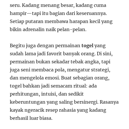
seru. Kadang menang besar, kadang cuma
hampir—tapi itu bagian dari keseruannya.
Setiap putaran membawa harapan kecil yang
bikin adrenalin naik pelan-pelan.
Begitu juga dengan permainan
togel
yang
sudah lama jadi favorit banyak orang. Di sini,
permainan bukan sekadar tebak angka, tapi
juga seni membaca pola, mengatur strategi,
dan mengelola emosi. Buat sebagian orang,
togel bahkan jadi semacam ritual: ada
perhitungan, intuisi, dan sedikit
keberuntungan yang saling bersinergi. Rasanya
kayak ngeracik resep rahasia yang kadang
berhasil luar biasa.