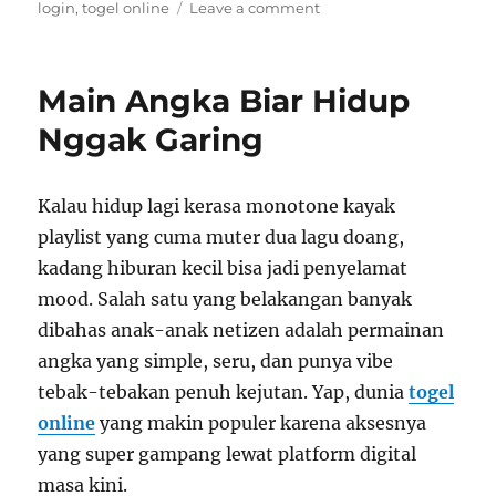
on
on
login
,
togel online
Leave a comment
Serunya
Strategi
Menang
Main Angka Biar Hidup
di
Dunia
Nggak Garing
Permainan
Toto
Kalau hidup lagi kerasa monotone kayak
playlist yang cuma muter dua lagu doang,
kadang hiburan kecil bisa jadi penyelamat
mood. Salah satu yang belakangan banyak
dibahas anak-anak netizen adalah permainan
angka yang simple, seru, dan punya vibe
tebak-tebakan penuh kejutan. Yap, dunia
togel
online
yang makin populer karena aksesnya
yang super gampang lewat platform digital
masa kini.