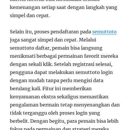
kemenangan setiap saat dengan langkah yang
simpel dan cepat.
Selain itu, proses pendaftaran pada
semuttoto
juga sangat simpel dan cepat. Melalui
semuttoto daftar, pemain bisa langsung
menikmati berbagai permainan favorit mereka
dengan sekali klik. Setelah registrasi selesai,
pengguna dapat melakukan semuttoto login
dengan mudah tanpa perlu mengisi data
berulang kali. Fitur ini memberikan
kenyamanan ekstra sekaligus memastikan
pengalaman bermain tetap menyenangkan dan
tidak terganggu oleh proses login yang
berbelit. Dengan begitu, para pemain bisa lebih
fokus pada permainan dan strategi mereka