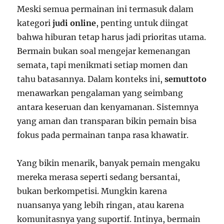
Meski semua permainan ini termasuk dalam
kategori
judi online
, penting untuk diingat
bahwa hiburan tetap harus jadi prioritas utama.
Bermain bukan soal mengejar kemenangan
semata, tapi menikmati setiap momen dan
tahu batasannya. Dalam konteks ini,
semuttoto
menawarkan pengalaman yang seimbang
antara keseruan dan kenyamanan. Sistemnya
yang aman dan transparan bikin pemain bisa
fokus pada permainan tanpa rasa khawatir.
Yang bikin menarik, banyak pemain mengaku
mereka merasa seperti sedang bersantai,
bukan berkompetisi. Mungkin karena
nuansanya yang lebih ringan, atau karena
komunitasnya yang suportif. Intinya, bermain