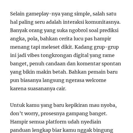
Selain gameplay-nya yang simple, salah satu
hal paling seru adalah interaksi komunitasnya.
Banyak orang yang suka ngobrol soal prediksi
angka, pola, bahkan cerita lucu pas hampir
menang tapi meleset dikit. Kadang grup-grup
ini jadi vibes tongkrongan digital yang rame
banget, penuh candaan dan komentar spontan
yang bikin makin betah. Bahkan pemain baru
pun biasanya langsung ngerasa welcome
karena suasananya cair.
Untuk kamu yang baru kepikiran mau nyoba,
don’t worry, prosesnya gampang banget.
Hampir semua platform udah nyediain
panduan lengkap biar kamu nggak bingung