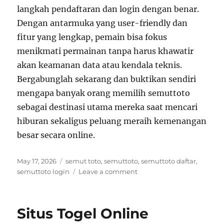
langkah pendaftaran dan login dengan benar.
Dengan antarmuka yang user-friendly dan
fitur yang lengkap, pemain bisa fokus
menikmati permainan tanpa harus khawatir
akan keamanan data atau kendala teknis.
Bergabunglah sekarang dan buktikan sendiri
mengapa banyak orang memilih semuttoto
sebagai destinasi utama mereka saat mencari
hiburan sekaligus peluang meraih kemenangan
besar secara online.
Posted
Tags
May 17, 2026
semut toto
,
semuttoto
,
semuttoto daftar
,
on
on
semuttoto login
Leave a comment
Togel
Online
Terpercaya
Situs Togel Online
yang
Berhasil