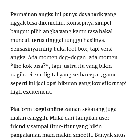
Permainan angka ini punya daya tarik yang
nggak bisa diremehin. Konsepnya simpel
banget: pilih angka yang kamu rasa bakal
muncul, terus tinggal tunggu hasilnya.
Sensasinya mirip buka loot box, tapi versi
angka. Ada momen deg-degan, ada momen
“lho kok bisa?”, tapi justru itu yang bikin
nagih. Di era digital yang serba cepat, game
seperti ini jadi opsi hiburan yang low effort tapi
high excitement.
Platform
togel online
zaman sekarang juga
makin canggih. Mulai dari tampilan user-
friendly sampai fitur-fitur yang bikin
pengalaman main makin smooth. Banyak situs