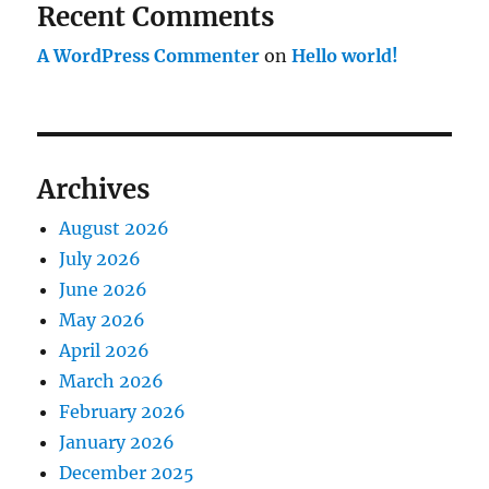
Recent Comments
A WordPress Commenter
on
Hello world!
Archives
August 2026
July 2026
June 2026
May 2026
April 2026
March 2026
February 2026
January 2026
December 2025