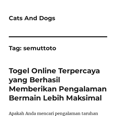
Cats And Dogs
Tag:
semuttoto
Togel Online Terpercaya
yang Berhasil
Memberikan Pengalaman
Bermain Lebih Maksimal
Apakah Anda mencari pengalaman taruhan