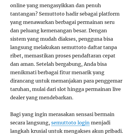
online yang mengasyikkan dan penuh
tantangan? Semuttoto hadir sebagai platform
yang menawarkan berbagai permainan seru
dan peluang kemenangan besar. Dengan
sistem yang mudah diakses, pengguna bisa
langsung melakukan semuttoto daftar tanpa
ribet, memastikan proses pendaftaran cepat
dan aman. Setelah bergabung, Anda bisa
menikmati berbagai fitur menarik yang
dirancang untuk memanjakan para penggemar
taruhan, mulai dari slot hingga permainan live
dealer yang mendebarkan.
Bagi yang ingin merasakan sensasi bermain
secara langsung,
semuttoto login
menjadi
langkah krusial untuk mengakses akun pribadi.