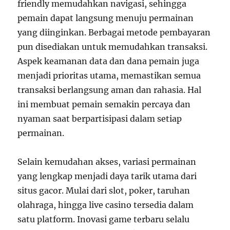
friendly memudahkan navigasi, sehingga
pemain dapat langsung menuju permainan
yang diinginkan. Berbagai metode pembayaran
pun disediakan untuk memudahkan transaksi.
Aspek keamanan data dan dana pemain juga
menjadi prioritas utama, memastikan semua
transaksi berlangsung aman dan rahasia. Hal
ini membuat pemain semakin percaya dan
nyaman saat berpartisipasi dalam setiap
permainan.
Selain kemudahan akses, variasi permainan
yang lengkap menjadi daya tarik utama dari
situs gacor. Mulai dari slot, poker, taruhan
olahraga, hingga live casino tersedia dalam
satu platform. Inovasi game terbaru selalu