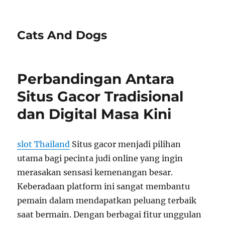
Cats And Dogs
Perbandingan Antara
Situs Gacor Tradisional
dan Digital Masa Kini
slot Thailand
Situs gacor menjadi pilihan
utama bagi pecinta judi online yang ingin
merasakan sensasi kemenangan besar.
Keberadaan platform ini sangat membantu
pemain dalam mendapatkan peluang terbaik
saat bermain. Dengan berbagai fitur unggulan