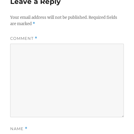
Leave a Reply
Your email address will not be published.
Required fields
are marked
*
COMMENT
*
NAME
*