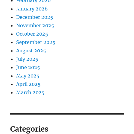
February 2026
January 2026
December 2025
November 2025
October 2025
September 2025
August 2025
July 2025
June 2025
May 2025
April 2025
March 2025
Categories