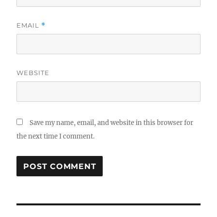
EMAIL
*
WEBSITE
Save my name, email, and website in this browser for
the next time I comment.
Post