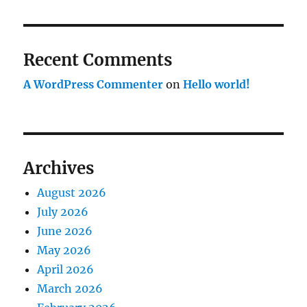
Recent Comments
A WordPress Commenter
on
Hello world!
Archives
August 2026
July 2026
June 2026
May 2026
April 2026
March 2026