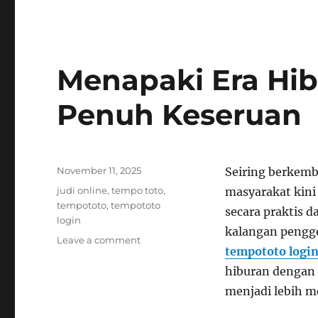
Menapaki Era Hi
Penuh Keseruan
Posted
November 11, 2025
Seiring berkemb
on
Tags
judi online
,
tempo toto
,
masyarakat kini
tempototo
,
tempototo
secara praktis d
login
kalangan pengg
on
Leave a comment
tempototo logi
Menapaki
Era
hiburan dengan
Hiburan
menjadi lebih 
Modern
yang