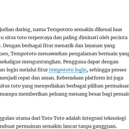
judian daring, nama Tempototo semakin dikenal luas
tu situs toto terpercaya dan paling diminati oleh pecinta
e. Dengan berbagai fitur menarik dan layanan yang
ses, Tempototo menawarkan pengalaman bermain yan
ekaligus menguntungkan. Pengguna dapat dengan
 login melalui fitur
tempototo login
, sehingga proses
enjadi cepat dan aman. Keberadaan platform ini juga
 situs toto yang menyediakan berbagai pilihan permaina
ng mampu memberikan peluang menang besar bagi pemai
.
ggulan utama dari Toto Toto adalah integrasi teknologi
embuat permainan semakin lancar tanpa gangguan.