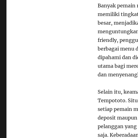
Banyak pemain m
memiliki tingka
besar, menjadi
menguntungkan. 
friendly, pengg
berbagai menu d
dipahami dan di
utama bagi mere
dan menyenang
Selain itu, keam
Tempototo. Situ
setiap pemain m
deposit maupun p
pelanggan yang
saja. Keberadaan