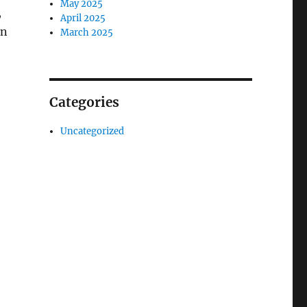
May 2025
,
April 2025
an
March 2025
Categories
Uncategorized