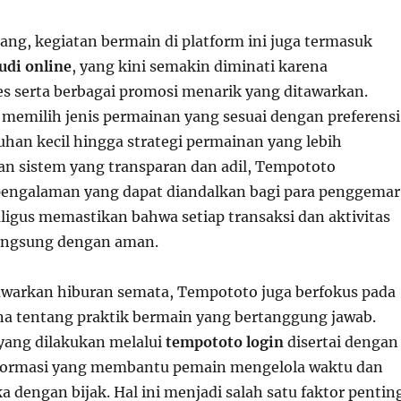
ang, kegiatan bermain di platform ini juga termasuk
judi online
, yang kini semakin diminati karena
 serta berbagai promosi menarik yang ditawarkan.
memilih jenis permainan yang sesuai dengan preferensi
uhan kecil hingga strategi permainan yang lebih
n sistem yang transparan dan adil, Tempototo
engalaman yang dapat diandalkan bagi para penggemar
aligus memastikan bahwa setiap transaksi dan aktivitas
angsung dengan aman.
warkan hiburan semata, Tempototo juga berfokus pada
a tentang praktik bermain yang bertanggung jawab.
 yang dilakukan melalui
tempototo login
disertai dengan
formasi yang membantu pemain mengelola waktu dan
 dengan bijak. Hal ini menjadi salah satu faktor pentin