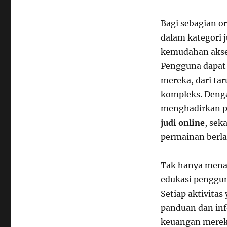
Bagi sebagian or
dalam kategori
kemudahan akses
Pengguna dapat 
mereka, dari tar
kompleks. Denga
menghadirkan p
judi online
, sek
permainan berl
Tak hanya mena
edukasi penggun
Setiap aktivitas
panduan dan in
keuangan mereka