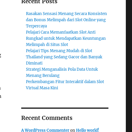
Recent Posts
Rasakan Sensasi Menang Secara Konsisten
dan Bonus Melimpah dari Slot Online yang
Terpercaya
Pelajari Cara Memanfaatkan Slot Anti
Rungkad untuk Mendapatkan Keuntungan
Melimpah di Situs Slot
Pelajari Tips Menang Mudah di Slot
g
Thailand yang Sedang Gacor dan Banyak
Diminati
Strategi Menganalisis Pola Data Untuk
Menang Berulang
Perkembangan Fitur Interaktif dalam Slot
n
Virtual Masa Kini
n
Recent Comments
A WordPress Commenter
on
Hello world!