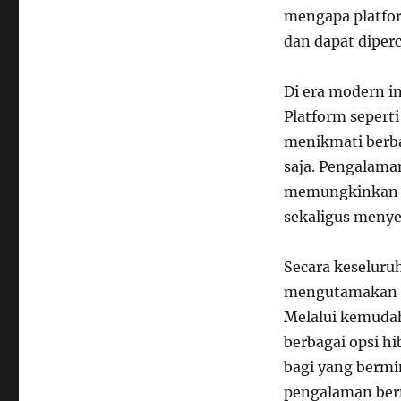
mengapa platfor
dan dapat diperc
Di era modern ini
Platform sepert
menikmati berba
saja. Pengalaman
memungkinkan p
sekaligus menye
Secara keseluru
mengutamakan 
Melalui kemud
berbagai opsi 
bagi yang bermi
pengalaman ber