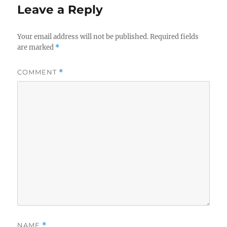
Leave a Reply
Your email address will not be published.
Required fields
are marked
*
COMMENT
*
NAME
*