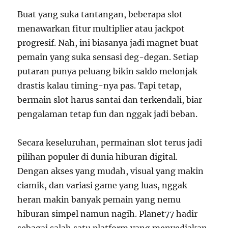
Buat yang suka tantangan, beberapa slot
menawarkan fitur multiplier atau jackpot
progresif. Nah, ini biasanya jadi magnet buat
pemain yang suka sensasi deg-degan. Setiap
putaran punya peluang bikin saldo melonjak
drastis kalau timing-nya pas. Tapi tetap,
bermain slot harus santai dan terkendali, biar
pengalaman tetap fun dan nggak jadi beban.
Secara keseluruhan, permainan slot terus jadi
pilihan populer di dunia hiburan digital.
Dengan akses yang mudah, visual yang makin
ciamik, dan variasi game yang luas, nggak
heran makin banyak pemain yang nemu
hiburan simpel namun nagih. Planet77 hadir