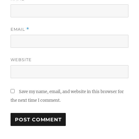
EMAIL
*
WEBSITE
Save my name, email, and website in this browser for
the next time I comment.