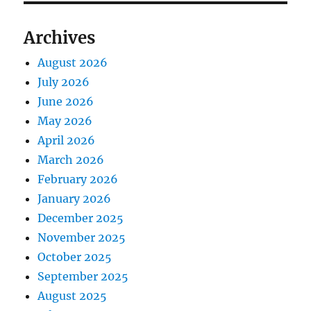
Archives
August 2026
July 2026
June 2026
May 2026
April 2026
March 2026
February 2026
January 2026
December 2025
November 2025
October 2025
September 2025
August 2025