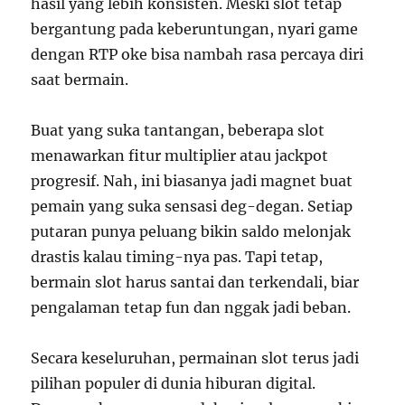
hasil yang lebih konsisten. Meski slot tetap
bergantung pada keberuntungan, nyari game
dengan RTP oke bisa nambah rasa percaya diri
saat bermain.
Buat yang suka tantangan, beberapa slot
menawarkan fitur multiplier atau jackpot
progresif. Nah, ini biasanya jadi magnet buat
pemain yang suka sensasi deg-degan. Setiap
putaran punya peluang bikin saldo melonjak
drastis kalau timing-nya pas. Tapi tetap,
bermain slot harus santai dan terkendali, biar
pengalaman tetap fun dan nggak jadi beban.
Secara keseluruhan, permainan slot terus jadi
pilihan populer di dunia hiburan digital.