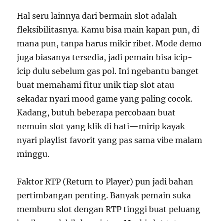
Hal seru lainnya dari bermain slot adalah
fleksibilitasnya. Kamu bisa main kapan pun, di
mana pun, tanpa harus mikir ribet. Mode demo
juga biasanya tersedia, jadi pemain bisa icip-
icip dulu sebelum gas pol. Ini ngebantu banget
buat memahami fitur unik tiap slot atau
sekadar nyari mood game yang paling cocok.
Kadang, butuh beberapa percobaan buat
nemuin slot yang klik di hati—mirip kayak
nyari playlist favorit yang pas sama vibe malam
minggu.
Faktor RTP (Return to Player) pun jadi bahan
pertimbangan penting. Banyak pemain suka
memburu slot dengan RTP tinggi buat peluang