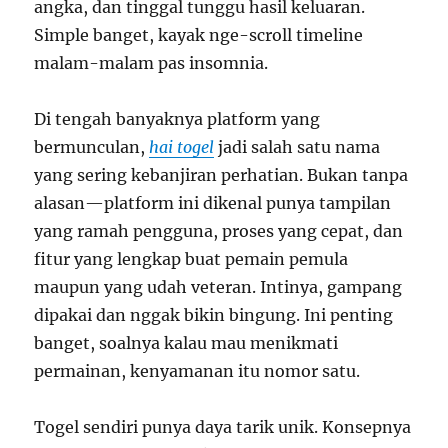
angka, dan tinggal tunggu hasil keluaran.
Simple banget, kayak nge-scroll timeline
malam-malam pas insomnia.
Di tengah banyaknya platform yang
bermunculan,
hai togel
jadi salah satu nama
yang sering kebanjiran perhatian. Bukan tanpa
alasan—platform ini dikenal punya tampilan
yang ramah pengguna, proses yang cepat, dan
fitur yang lengkap buat pemain pemula
maupun yang udah veteran. Intinya, gampang
dipakai dan nggak bikin bingung. Ini penting
banget, soalnya kalau mau menikmati
permainan, kenyamanan itu nomor satu.
Togel sendiri punya daya tarik unik. Konsepnya