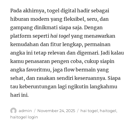
Pada akhirnya, togel digital hadir sebagai
hiburan modern yang fleksibel, seru, dan
gampang dinikmati siapa saja. Dengan
platform seperti
hai togel
yang menawarkan
kemudahan dan fitur lengkap, permainan
angka ini tetap relevan dan digemari. Jadi kalau
kamu penasaran pengen coba, cukup siapin
angka favoritmu, jaga flow bermain yang
sehat, dan rasakan sendiri keseruannya. Siapa
tau keberuntungan lagi ngikutin langkahmu
hari ini.
Author
Posted
Tags
admin
November 24, 2025
hai togel
,
haitogel
,
on
haitogel login