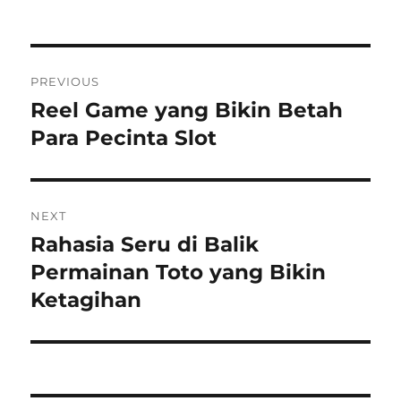
Post
PREVIOUS
navigation
Reel Game yang Bikin Betah
Previous
post:
Para Pecinta Slot
NEXT
Rahasia Seru di Balik
Next
post:
Permainan Toto yang Bikin
Ketagihan