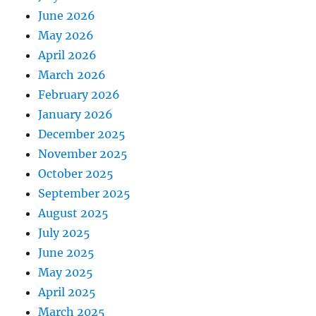
June 2026
May 2026
April 2026
March 2026
February 2026
January 2026
December 2025
November 2025
October 2025
September 2025
August 2025
July 2025
June 2025
May 2025
April 2025
March 2025