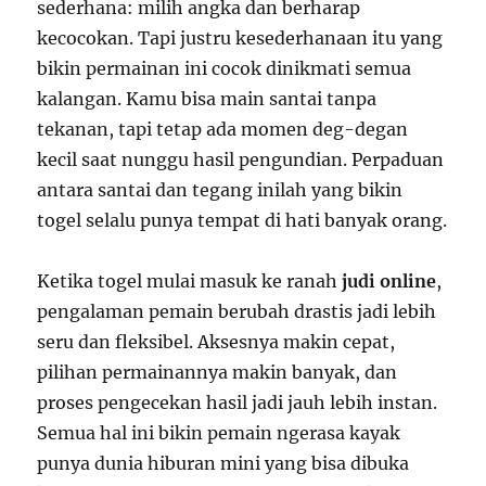
sederhana: milih angka dan berharap
kecocokan. Tapi justru kesederhanaan itu yang
bikin permainan ini cocok dinikmati semua
kalangan. Kamu bisa main santai tanpa
tekanan, tapi tetap ada momen deg-degan
kecil saat nunggu hasil pengundian. Perpaduan
antara santai dan tegang inilah yang bikin
togel selalu punya tempat di hati banyak orang.
Ketika togel mulai masuk ke ranah
judi online
,
pengalaman pemain berubah drastis jadi lebih
seru dan fleksibel. Aksesnya makin cepat,
pilihan permainannya makin banyak, dan
proses pengecekan hasil jadi jauh lebih instan.
Semua hal ini bikin pemain ngerasa kayak
punya dunia hiburan mini yang bisa dibuka