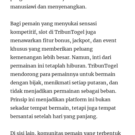
manusiawi dan menyenangkan.
Bagi pemain yang menyukai sensasi
kompetitif, slot di TribunTogel juga
menawarkan fitur bonus, jackpot, dan event
khusus yang memberikan peluang
kemenangan lebih besar. Namun, inti dari
permainan ini tetaplah hiburan. TribunTogel
mendorong para pemainnya untuk bermain
dengan bijak, menikmati setiap putaran, dan
tidak menjadikan permainan sebagai beban.
Prinsip ini menjadikan platform ini bukan
sekadar tempat bermain, tetapi juga tempat
bersantai setelah hari yang panjang.
Di sisi lain, komunitas pemain yang terbentuk