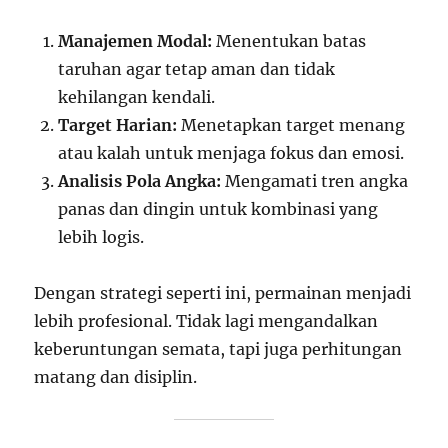
Manajemen Modal:
Menentukan batas
taruhan agar tetap aman dan tidak
kehilangan kendali.
Target Harian:
Menetapkan target menang
atau kalah untuk menjaga fokus dan emosi.
Analisis Pola Angka:
Mengamati tren angka
panas dan dingin untuk kombinasi yang
lebih logis.
Dengan strategi seperti ini, permainan menjadi
lebih profesional. Tidak lagi mengandalkan
keberuntungan semata, tapi juga perhitungan
matang dan disiplin.