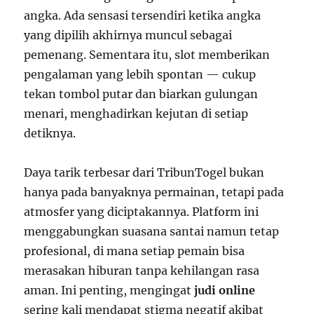
angka. Ada sensasi tersendiri ketika angka
yang dipilih akhirnya muncul sebagai
pemenang. Sementara itu, slot memberikan
pengalaman yang lebih spontan — cukup
tekan tombol putar dan biarkan gulungan
menari, menghadirkan kejutan di setiap
detiknya.
Daya tarik terbesar dari TribunTogel bukan
hanya pada banyaknya permainan, tetapi pada
atmosfer yang diciptakannya. Platform ini
menggabungkan suasana santai namun tetap
profesional, di mana setiap pemain bisa
merasakan hiburan tanpa kehilangan rasa
aman. Ini penting, mengingat
judi online
sering kali mendapat stigma negatif akibat