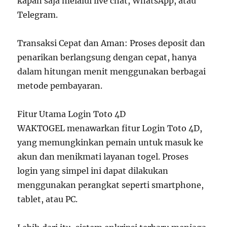
kapan saja melalui live chat, WhatsApp, atau
Telegram.
Transaksi Cepat dan Aman: Proses deposit dan
penarikan berlangsung dengan cepat, hanya
dalam hitungan menit menggunakan berbagai
metode pembayaran.
Fitur Utama Login Toto 4D
WAKTOGEL menawarkan fitur Login Toto 4D,
yang memungkinkan pemain untuk masuk ke
akun dan menikmati layanan togel. Proses
login yang simpel ini dapat dilakukan
menggunakan perangkat seperti smartphone,
tablet, atau PC.