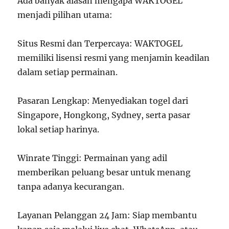
Ada banyak alasan mengapa WAKTOGEL
menjadi pilihan utama:
Situs Resmi dan Terpercaya: WAKTOGEL
memiliki lisensi resmi yang menjamin keadilan
dalam setiap permainan.
Pasaran Lengkap: Menyediakan togel dari
Singapore, Hongkong, Sydney, serta pasar
lokal setiap harinya.
Winrate Tinggi: Permainan yang adil
memberikan peluang besar untuk menang
tanpa adanya kecurangan.
Layanan Pelanggan 24 Jam: Siap membantu