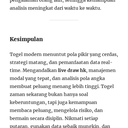
pengalaman orang lain, sehingga kemampuan
analisis meningkat dari waktu ke waktu.
Kesimpulan
Togel modern menuntut pola pikir yang cerdas,
strategi matang, dan pemanfaatan data real-
time. Mengandalkan
live draw hk
, manajemen
modal yang tepat, dan analisis pola angka
membuat peluang menang lebih tinggi. Togel
zaman sekarang bukan hanya soal
keberuntungan, tapi juga kemampuan
membaca peluang, mengelola risiko, dan
bermain secara disiplin. Nikmati setiap
putaran, gunakan data sebaik mungkin, dan