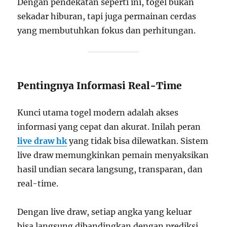
Dengan pendekatan seperti ini, togel bukan
sekadar hiburan, tapi juga permainan cerdas
yang membutuhkan fokus dan perhitungan.
Pentingnya Informasi Real-Time
Kunci utama togel modern adalah akses
informasi yang cepat dan akurat. Inilah peran
live draw hk
yang tidak bisa dilewatkan. Sistem
live draw memungkinkan pemain menyaksikan
hasil undian secara langsung, transparan, dan
real-time.
Dengan live draw, setiap angka yang keluar
bisa langsung dibandingkan dengan prediksi