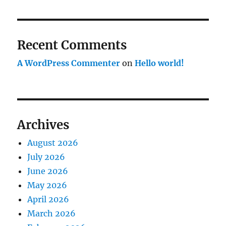
Recent Comments
A WordPress Commenter
on
Hello world!
Archives
August 2026
July 2026
June 2026
May 2026
April 2026
March 2026