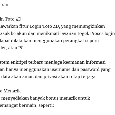
ran.
in Toto 4D
arkan fitur Login Toto 4D, yang memungkinkan
suk ke akun dan menikmati layanan togel. Proses login
 dapat dilakukan menggunakan perangkat seperti
et, atau PC.
 sistem enkripsi terbaru menjaga keamanan informasi
an hanya menggunakan username dan password yang
 data akan aman dan privasi akan tetap terjaga.
o Menarik
menyediakan banyak bonus menarik untuk
emangat bermain, seperti: