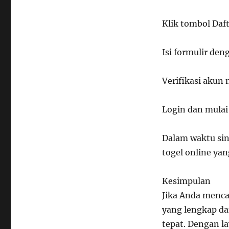
Klik tombol Daf
Isi formulir de
Verifikasi akun 
Login dan mulai
Dalam waktu si
togel online yan
Kesimpulan
Jika Anda mencar
yang lengkap d
tepat. Dengan l