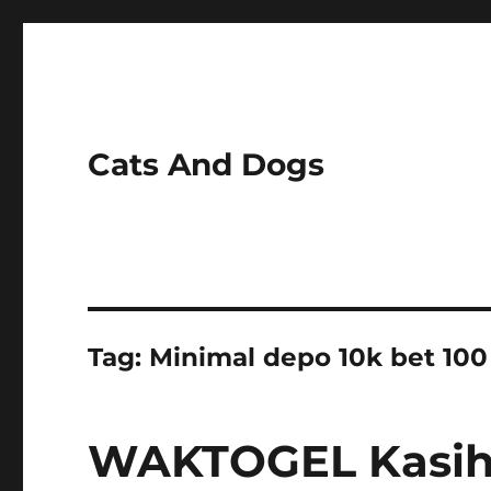
Cats And Dogs
Tag:
Minimal depo 10k bet 100
WAKTOGEL Kasih 