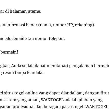
tar di halaman utama.
ngan informasi benar (nama, nomor HP, rekening).
melalui email atau nomor telepon.
 bermain!
ngkat, Anda sudah dapat menikmati pengalaman bermai
g resmi tanpa kendala.
i situs togel online yang dapat diandalkan, dengan fitu
an sistem yang aman, WAKTOGEL adalah pilihan yang
ayanan profesional dan beragam pasar togel, WAKTOGEL