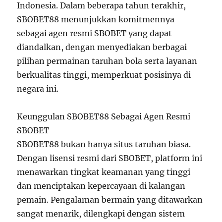
Indonesia. Dalam beberapa tahun terakhir,
SBOBET88 menunjukkan komitmennya
sebagai agen resmi SBOBET yang dapat
diandalkan, dengan menyediakan berbagai
pilihan permainan taruhan bola serta layanan
berkualitas tinggi, memperkuat posisinya di
negara ini.
Keunggulan SBOBET88 Sebagai Agen Resmi
SBOBET
SBOBET88 bukan hanya situs taruhan biasa.
Dengan lisensi resmi dari SBOBET, platform ini
menawarkan tingkat keamanan yang tinggi
dan menciptakan kepercayaan di kalangan
pemain. Pengalaman bermain yang ditawarkan
sangat menarik, dilengkapi dengan sistem