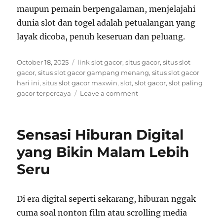
maupun pemain berpengalaman, menjelajahi
dunia slot dan togel adalah petualangan yang
layak dicoba, penuh keseruan dan peluang.
Posted
Tags
October 18, 2025
link slot gacor
,
situs gacor
,
situs slot
on
gacor
,
situs slot gacor gampang menang
,
situs slot gacor
hari ini
,
situs slot gacor maxwin
,
slot
,
slot gacor
,
slot paling
on
gacor terpercaya
Leave a comment
Serunya
Menyelami
Dunia
Sensasi Hiburan Digital
Slot
dan
yang Bikin Malam Lebih
Togel:
Seru
Panduan
Praktis
untuk
Pemula”
Di era digital seperti sekarang, hiburan nggak
cuma soal nonton film atau scrolling media