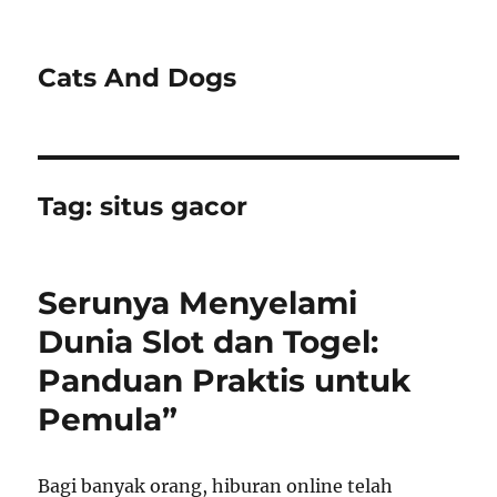
Cats And Dogs
Tag:
situs gacor
Serunya Menyelami
Dunia Slot dan Togel:
Panduan Praktis untuk
Pemula”
Bagi banyak orang, hiburan online telah