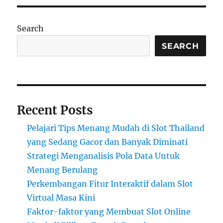
Peluang
Besar
bagi
Search
Penggemar
Bola
SEARCH
di
Seluruh
Indonesia
Recent Posts
Pelajari Tips Menang Mudah di Slot Thailand
yang Sedang Gacor dan Banyak Diminati
Strategi Menganalisis Pola Data Untuk
Menang Berulang
Perkembangan Fitur Interaktif dalam Slot
Virtual Masa Kini
Faktor-faktor yang Membuat Slot Online