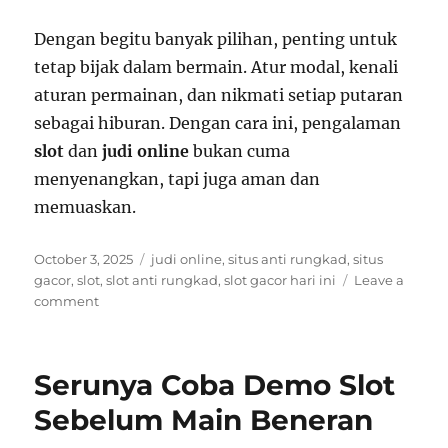
Dengan begitu banyak pilihan, penting untuk
tetap bijak dalam bermain. Atur modal, kenali
aturan permainan, dan nikmati setiap putaran
sebagai hiburan. Dengan cara ini, pengalaman
slot
dan
judi online
bukan cuma
menyenangkan, tapi juga aman dan
memuaskan.
Posted
Tags
October 3, 2025
judi online
,
situs anti rungkad
,
situs
on
gacor
,
slot
,
slot anti rungkad
,
slot gacor hari ini
Leave a
on
comment
Sensasi
Hiburan
Digital
Serunya Coba Demo Slot
yang
Bikin
Sebelum Main Beneran
Malam
Lebih