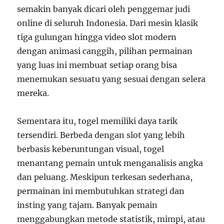
semakin banyak dicari oleh penggemar judi
online di seluruh Indonesia. Dari mesin klasik
tiga gulungan hingga video slot modern
dengan animasi canggih, pilihan permainan
yang luas ini membuat setiap orang bisa
menemukan sesuatu yang sesuai dengan selera
mereka.
Sementara itu, togel memiliki daya tarik
tersendiri. Berbeda dengan slot yang lebih
berbasis keberuntungan visual, togel
menantang pemain untuk menganalisis angka
dan peluang. Meskipun terkesan sederhana,
permainan ini membutuhkan strategi dan
insting yang tajam. Banyak pemain
menggabungkan metode statistik, mimpi, atau