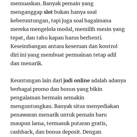
memuaskan. Banyak pemain yang
menganggap
slot
bukan hanya soal
keberuntungan, tapi juga soal bagaimana
mereka mengelola modal, memilih mesin yang
tepat, dan tahu kapan harus berhenti.
Keseimbangan antara keseruan dan kontrol
diri ini yang membuat permainan tetap adil
dan menarik.
Keuntungan lain dari
judi online
adalah adanya
berbagai promo dan bonus yang bikin
pengalaman bermain semakin
menguntungkan. Banyak situs menyediakan
penawaran menarik untuk pemain baru
maupun lama, termasuk putaran gratis,
cashback, dan bonus deposit. Dengan