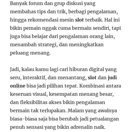
Banyak forum dan grup diskusi yang
membahas tips dan trik, berbagi pengalaman,
hingga rekomendasi mesin
slot
terbaik. Hal ini
bikin pemain nggak cuma bermain sendiri, tapi
juga bisa belajar dari pengalaman orang lain,
menambah strategi, dan meningkatkan
peluang menang.
Jadi, kalau kamu lagi cari hiburan digital yang
seru, interaktif, dan menantang,
slot
dan
judi
online
bisa jadi pilihan tepat. Kombinasi antara
keseruan visual, kesempatan menang besar,
dan fleksibilitas akses bikin pengalaman
bermain tak terlupakan. Malam yang awalnya
biasa-biasa saja bisa berubah jadi petualangan
penuh sensasi yang bikin adrenalin naik.