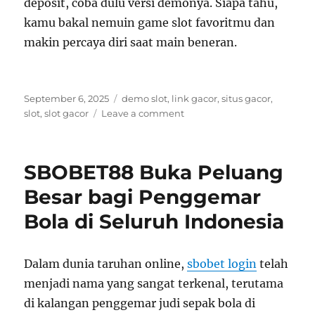
deposit, coba dulu versi demonya. Siapa tahu,
kamu bakal nemuin game slot favoritmu dan
makin percaya diri saat main beneran.
Posted
Tags
September 6, 2025
demo slot
,
link gacor
,
situs gacor
,
on
on
slot
,
slot gacor
Leave a comment
Serunya
Coba
Demo
SBOBET88 Buka Peluang
Slot
Sebelum
Besar bagi Penggemar
Main
Bola di Seluruh Indonesia
Beneran
Dalam dunia taruhan online,
sbobet login
telah
menjadi nama yang sangat terkenal, terutama
di kalangan penggemar judi sepak bola di