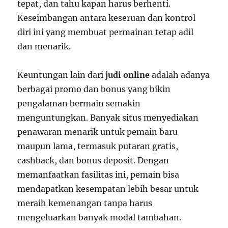
tepat, dan tahu kapan harus berhenti.
Keseimbangan antara keseruan dan kontrol
diri ini yang membuat permainan tetap adil
dan menarik.
Keuntungan lain dari
judi online
adalah adanya
berbagai promo dan bonus yang bikin
pengalaman bermain semakin
menguntungkan. Banyak situs menyediakan
penawaran menarik untuk pemain baru
maupun lama, termasuk putaran gratis,
cashback, dan bonus deposit. Dengan
memanfaatkan fasilitas ini, pemain bisa
mendapatkan kesempatan lebih besar untuk
meraih kemenangan tanpa harus
mengeluarkan banyak modal tambahan.