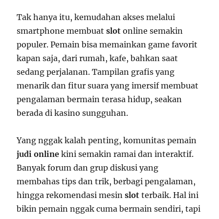
Tak hanya itu, kemudahan akses melalui
smartphone membuat
slot
online semakin
populer. Pemain bisa memainkan game favorit
kapan saja, dari rumah, kafe, bahkan saat
sedang perjalanan. Tampilan grafis yang
menarik dan fitur suara yang imersif membuat
pengalaman bermain terasa hidup, seakan
berada di kasino sungguhan.
Yang nggak kalah penting, komunitas pemain
judi online
kini semakin ramai dan interaktif.
Banyak forum dan grup diskusi yang
membahas tips dan trik, berbagi pengalaman,
hingga rekomendasi mesin
slot
terbaik. Hal ini
bikin pemain nggak cuma bermain sendiri, tapi