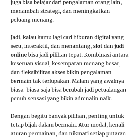
juga bisa belajar dari pengalaman orang lain,
menambah strategi, dan meningkatkan
peluang menang.
Jadi, kalau kamu lagi cari hiburan digital yang
seru, interaktif, dan menantang,
slot
dan
judi
online
bisa jadi pilihan tepat. Kombinasi antara
keseruan visual, kesempatan menang besar,
dan fleksibilitas akses bikin pengalaman
bermain tak terlupakan. Malam yang awalnya
biasa-biasa saja bisa berubah jadi petualangan
penuh sensasi yang bikin adrenalin naik.
Dengan begitu banyak pilihan, penting untuk
tetap bijak dalam bermain. Atur modal, kenali
aturan permainan, dan nikmati setiap putaran