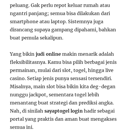
peluang. Gak perlu repot keluar rumah atau
ngantri panjang; semua bisa dilakukan dari
smartphone atau laptop. Sistemnya juga
dirancang supaya gampang dipahami, bahkan
buat pemula sekalipun.
Yang bikin
judi online
makin menarik adalah
fleksibilitasnya. Kamu bisa pilih berbagai jenis
permainan, mulai dari slot, togel, hingga live
casino. Setiap jenis punya sensasi tersendiri.
Misalnya, main slot bisa bikin kita deg-degan
nunggu jackpot, sementara togel lebih
menantang buat strategi dan prediksi angka.
Nah, di sinilah
sayaptogel login
hadir sebagai
portal yang praktis dan aman buat mengakses
semua ini.