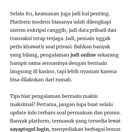
Selain itu, keamanan juga jadi hal penting.
Platform modern biasanya udah dilengkapi
sistem enkripsi canggih, jadi data pribadi dan
transaksi tetap terjaga. Jadi, pemain nggak
perlu khawatir soal privasi. Bahkan banyak
yang bilang, pengalaman
judi online
sekarang
hampir sama sensasinya dengan bermain
langsung di kasino, tapi lebih nyaman karena
bisa dilakukan dari rumah.
Tips biar pengalaman bermain makin
maksimal? Pertama, jangan lupa buat selalu
update info terbaru soal permainan dan promo.
Banyak platform, termasuk yang tersedia lewat
sayaptogel login
, menyediakan berbagai bonus