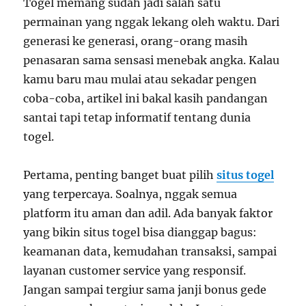
Togel memang sudah jadi salah satu
permainan yang nggak lekang oleh waktu. Dari
generasi ke generasi, orang-orang masih
penasaran sama sensasi menebak angka. Kalau
kamu baru mau mulai atau sekadar pengen
coba-coba, artikel ini bakal kasih pandangan
santai tapi tetap informatif tentang dunia
togel.
Pertama, penting banget buat pilih
situs togel
yang terpercaya. Soalnya, nggak semua
platform itu aman dan adil. Ada banyak faktor
yang bikin situs togel bisa dianggap bagus:
keamanan data, kemudahan transaksi, sampai
layanan customer service yang responsif.
Jangan sampai tergiur sama janji bonus gede