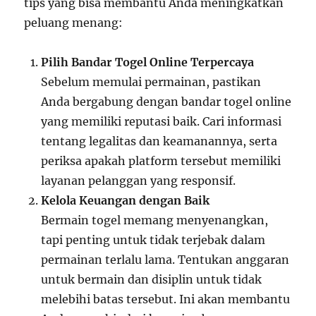
tips yang bisa membantu Anda meningkatkan
peluang menang:
Pilih Bandar Togel Online Terpercaya
Sebelum memulai permainan, pastikan
Anda bergabung dengan bandar togel online
yang memiliki reputasi baik. Cari informasi
tentang legalitas dan keamanannya, serta
periksa apakah platform tersebut memiliki
layanan pelanggan yang responsif.
Kelola Keuangan dengan Baik
Bermain togel memang menyenangkan,
tapi penting untuk tidak terjebak dalam
permainan terlalu lama. Tentukan anggaran
untuk bermain dan disiplin untuk tidak
melebihi batas tersebut. Ini akan membantu