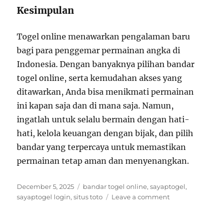
Kesimpulan
Togel online menawarkan pengalaman baru
bagi para penggemar permainan angka di
Indonesia. Dengan banyaknya pilihan bandar
togel online, serta kemudahan akses yang
ditawarkan, Anda bisa menikmati permainan
ini kapan saja dan di mana saja. Namun,
ingatlah untuk selalu bermain dengan hati-
hati, kelola keuangan dengan bijak, dan pilih
bandar yang terpercaya untuk memastikan
permainan tetap aman dan menyenangkan.
Posted
Tags
December 5, 2025
bandar togel online
,
sayaptogel
,
on
on
sayaptogel login
,
situs toto
Leave a comment
Mengenal
Dunia