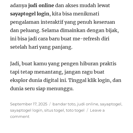
adanya
judi online
dan akses mudah lewat
sayaptogel login
, kita bisa menikmati
pengalaman interaktif yang penuh keseruan
dan peluang. Selama dimainkan dengan bijak,
ini bisa jadi cara baru buat me-refresh diri
setelah hari yang panjang.
Jadi, buat kamu yang pengen hiburan praktis
tapi tetap menantang, jangan ragu buat
eksplor dunia digital ini. Tinggal klik login, dan
dunia seru siap menunggu.
Posted
Tags
September 17, 2025
bandar toto
,
judi online
,
sayaptogel
,
on
sayaptogel login
,
situs togel
,
toto togel
Leave a
on
comment
Nikmati
Hiburan