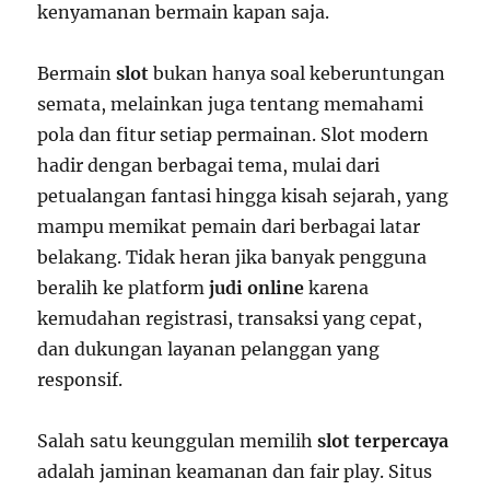
kenyamanan bermain kapan saja.
Bermain
slot
bukan hanya soal keberuntungan
semata, melainkan juga tentang memahami
pola dan fitur setiap permainan. Slot modern
hadir dengan berbagai tema, mulai dari
petualangan fantasi hingga kisah sejarah, yang
mampu memikat pemain dari berbagai latar
belakang. Tidak heran jika banyak pengguna
beralih ke platform
judi online
karena
kemudahan registrasi, transaksi yang cepat,
dan dukungan layanan pelanggan yang
responsif.
Salah satu keunggulan memilih
slot terpercaya
adalah jaminan keamanan dan fair play. Situs