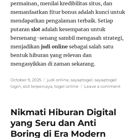
permainan, menilai kredibilitas situs, dan
memanfaatkan fitur bonus adalah kunci untuk
mendapatkan pengalaman terbaik. Setiap
putaran
slot
adalah kesempatan untuk
bersenang-senang sambil mengasah strategi,
menjadikan
judi online
sebagai salah satu
bentuk hiburan yang relevan dan
mengasyikkan di zaman sekarang.
Posted
Tags
October 9, 2025
judi online
,
sayaptogel
,
sayaptogel
on
on
login
,
slot terpercaya
,
togel online
Leave a comment
Menemu
Hiburan
Pintar
Nikmati Hiburan Digital
dalam
Setiap
yang Seru dan Anti
Putaran
Boring di Era Modern