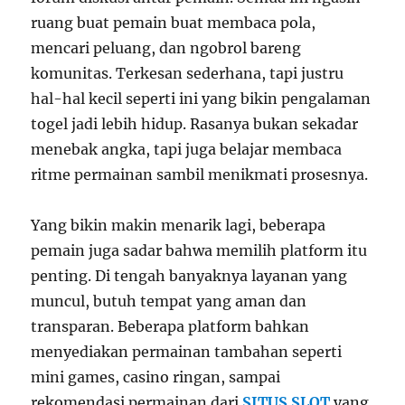
ruang buat pemain buat membaca pola,
mencari peluang, dan ngobrol bareng
komunitas. Terkesan sederhana, tapi justru
hal-hal kecil seperti ini yang bikin pengalaman
togel jadi lebih hidup. Rasanya bukan sekadar
menebak angka, tapi juga belajar membaca
ritme permainan sambil menikmati prosesnya.
Yang bikin makin menarik lagi, beberapa
pemain juga sadar bahwa memilih platform itu
penting. Di tengah banyaknya layanan yang
muncul, butuh tempat yang aman dan
transparan. Beberapa platform bahkan
menyediakan permainan tambahan seperti
mini games, casino ringan, sampai
rekomendasi permainan dari
SITUS SLOT
yang