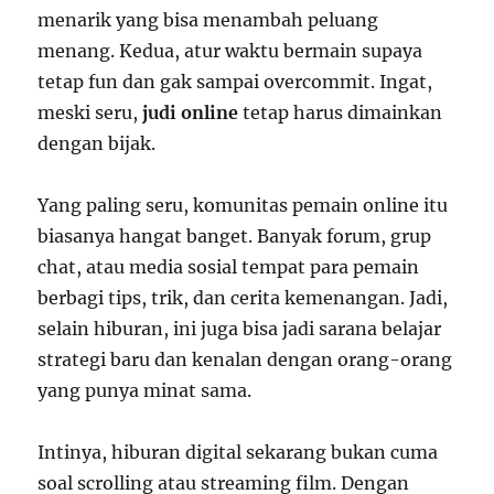
menarik yang bisa menambah peluang
menang. Kedua, atur waktu bermain supaya
tetap fun dan gak sampai overcommit. Ingat,
meski seru,
judi online
tetap harus dimainkan
dengan bijak.
Yang paling seru, komunitas pemain online itu
biasanya hangat banget. Banyak forum, grup
chat, atau media sosial tempat para pemain
berbagi tips, trik, dan cerita kemenangan. Jadi,
selain hiburan, ini juga bisa jadi sarana belajar
strategi baru dan kenalan dengan orang-orang
yang punya minat sama.
Intinya, hiburan digital sekarang bukan cuma
soal scrolling atau streaming film. Dengan