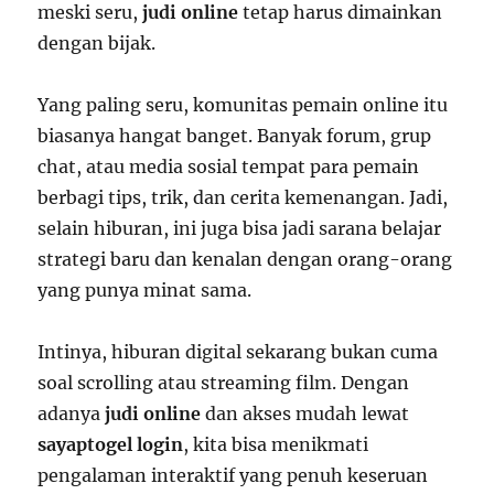
meski seru,
judi online
tetap harus dimainkan
dengan bijak.
Yang paling seru, komunitas pemain online itu
biasanya hangat banget. Banyak forum, grup
chat, atau media sosial tempat para pemain
berbagi tips, trik, dan cerita kemenangan. Jadi,
selain hiburan, ini juga bisa jadi sarana belajar
strategi baru dan kenalan dengan orang-orang
yang punya minat sama.
Intinya, hiburan digital sekarang bukan cuma
soal scrolling atau streaming film. Dengan
adanya
judi online
dan akses mudah lewat
sayaptogel login
, kita bisa menikmati
pengalaman interaktif yang penuh keseruan