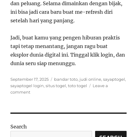
dan peluang. Selama dimainkan dengan bijak,
ini bisa jadi cara baru buat me-refresh diri
setelah hari yang panjang.
Jadi, buat kamu yang pengen hiburan praktis
tapi tetap menantang, jangan ragu buat
eksplor dunia digital ini. Tinggal klik login, dan
dunia seru siap menunggu.
Posted
Tags
September 17, 2025
bandar toto
,
judi online
,
sayaptogel
,
on
sayaptogel login
,
situs togel
,
toto togel
Leave a
on
comment
Nikmati
Hiburan
Digital
yang
Seru
Search
dan
Anti