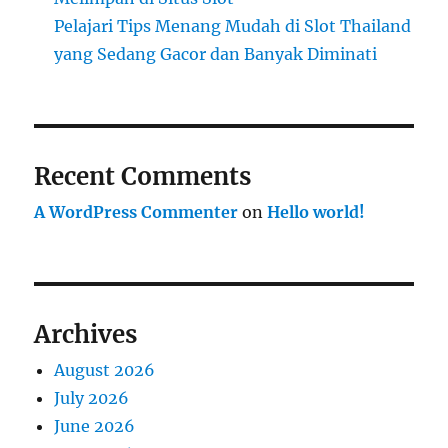
Pelajari Tips Menang Mudah di Slot Thailand
yang Sedang Gacor dan Banyak Diminati
Recent Comments
A WordPress Commenter
on
Hello world!
Archives
August 2026
July 2026
June 2026