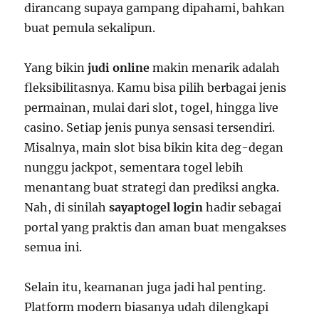
dirancang supaya gampang dipahami, bahkan
buat pemula sekalipun.
Yang bikin
judi online
makin menarik adalah
fleksibilitasnya. Kamu bisa pilih berbagai jenis
permainan, mulai dari slot, togel, hingga live
casino. Setiap jenis punya sensasi tersendiri.
Misalnya, main slot bisa bikin kita deg-degan
nunggu jackpot, sementara togel lebih
menantang buat strategi dan prediksi angka.
Nah, di sinilah
sayaptogel login
hadir sebagai
portal yang praktis dan aman buat mengakses
semua ini.
Selain itu, keamanan juga jadi hal penting.
Platform modern biasanya udah dilengkapi