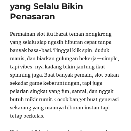
Digital
yang Selalu Bikin
yang
Penasaran
Bikin
Deg-
degan
Positif
Permainan slot itu ibarat teman nongkrong
yang selalu siap ngasih hiburan cepat tanpa
banyak basa-basi. Tinggal klik spin, duduk
manis, dan biarkan gulungan bekerja—simple,
tapi vibes-nya kadang bikin jantung ikut
spinning juga. Buat banyak pemain, slot bukan
sekadar game keberuntungan, tapi juga
pelarian singkat yang fun, santai, dan nggak
butuh mikir rumit. Cocok banget buat generasi
sekarang yang maunya hiburan instan tapi
tetap berkelas.