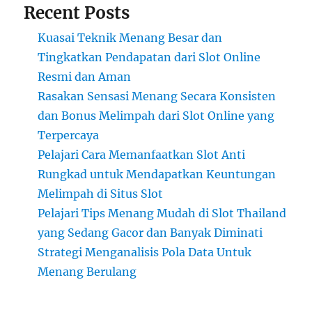
Recent Posts
Kuasai Teknik Menang Besar dan
Tingkatkan Pendapatan dari Slot Online
Resmi dan Aman
Rasakan Sensasi Menang Secara Konsisten
dan Bonus Melimpah dari Slot Online yang
Terpercaya
Pelajari Cara Memanfaatkan Slot Anti
Rungkad untuk Mendapatkan Keuntungan
Melimpah di Situs Slot
Pelajari Tips Menang Mudah di Slot Thailand
yang Sedang Gacor dan Banyak Diminati
Strategi Menganalisis Pola Data Untuk
Menang Berulang