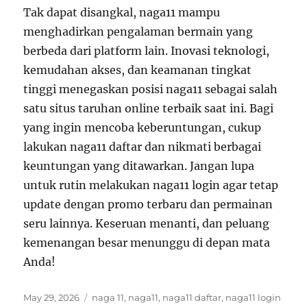
Tak dapat disangkal, naga11 mampu
menghadirkan pengalaman bermain yang
berbeda dari platform lain. Inovasi teknologi,
kemudahan akses, dan keamanan tingkat
tinggi menegaskan posisi naga11 sebagai salah
satu situs taruhan online terbaik saat ini. Bagi
yang ingin mencoba keberuntungan, cukup
lakukan naga11 daftar dan nikmati berbagai
keuntungan yang ditawarkan. Jangan lupa
untuk rutin melakukan naga11 login agar tetap
update dengan promo terbaru dan permainan
seru lainnya. Keseruan menanti, dan peluang
kemenangan besar menunggu di depan mata
Anda!
Posted
Tags
May 29, 2026
naga 11
,
naga11
,
naga11 daftar
,
naga11 login