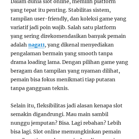
Dalam dunia slot online, memilih platform
yang tepat itu penting. Stabilitas sistem,
tampilan user-friendly, dan koleksi game yang
variatif jadi poin wajib. Salah satu platform
yang sering direkomendasikan banyak pemain
adalah
naga11
, yang dikenal menyediakan
pengalaman bermain yang smooth tanpa
drama loading lama. Dengan pilihan game yang
beragam dan tampilan yang nyaman dilihat,
pemain bisa fokus menikmati tiap putaran
tanpa gangguan teknis.
Selain itu, fleksibilitas jadi alasan kenapa slot
semakin digandrungi. Mau main sambil
nunggu jemputan? Bisa. Lagi rebahan? Lebih
bisa lagi. Slot online memungkinkan pemain