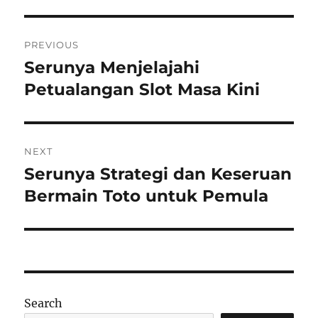
Post
PREVIOUS
navigation
Serunya Menjelajahi
Previous
post:
Petualangan Slot Masa Kini
NEXT
Serunya Strategi dan Keseruan
Next
post:
Bermain Toto untuk Pemula
Search