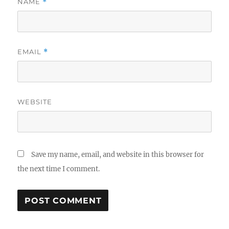
NAME
*
EMAIL
*
WEBSITE
Save my name, email, and website in this browser for
the next time I comment.