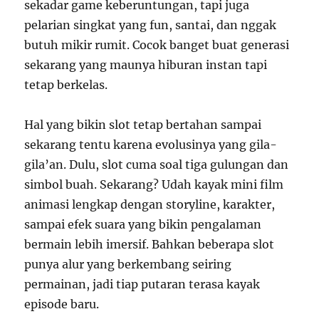
sekadar game keberuntungan, tapi juga
pelarian singkat yang fun, santai, dan nggak
butuh mikir rumit. Cocok banget buat generasi
sekarang yang maunya hiburan instan tapi
tetap berkelas.
Hal yang bikin slot tetap bertahan sampai
sekarang tentu karena evolusinya yang gila-
gila’an. Dulu, slot cuma soal tiga gulungan dan
simbol buah. Sekarang? Udah kayak mini film
animasi lengkap dengan storyline, karakter,
sampai efek suara yang bikin pengalaman
bermain lebih imersif. Bahkan beberapa slot
punya alur yang berkembang seiring
permainan, jadi tiap putaran terasa kayak
episode baru.