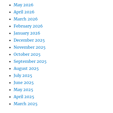
May 2026
April 2026
March 2026
February 2026
January 2026
December 2025
November 2025
October 2025
September 2025
August 2025
July 2025
June 2025
May 2025
April 2025
March 2025