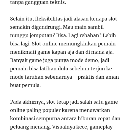
tanpa gangguan teknis.
Selain itu, fleksibilitas jadi alasan kenapa slot
semakin digandrungi. Mau main sambil
nunggu jemputan? Bisa. Lagi rebahan? Lebih
bisa lagi. Slot online memungkinkan pemain
menikmati game kapan aja dan di mana aja.
Banyak game juga punya mode demo, jadi
pemain bisa latihan dulu sebelum terjun ke
mode taruhan sebenarnya—praktis dan aman
buat pemula.
Pada akhirnya, slot tetap jadi salah satu game
online paling populer karena menawarkan
kombinasi sempurna antara hiburan cepat dan
peluang menang. Visualnya kece, gameplay-