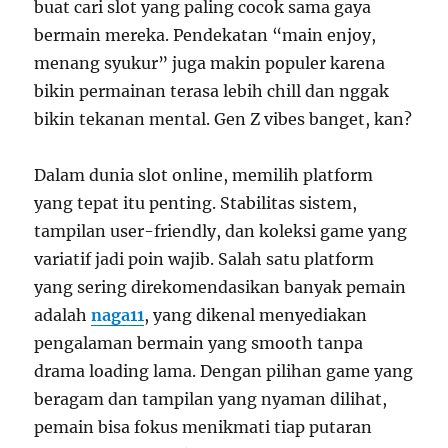
buat cari slot yang paling cocok sama gaya
bermain mereka. Pendekatan “main enjoy,
menang syukur” juga makin populer karena
bikin permainan terasa lebih chill dan nggak
bikin tekanan mental. Gen Z vibes banget, kan?
Dalam dunia slot online, memilih platform
yang tepat itu penting. Stabilitas sistem,
tampilan user-friendly, dan koleksi game yang
variatif jadi poin wajib. Salah satu platform
yang sering direkomendasikan banyak pemain
adalah
naga11
, yang dikenal menyediakan
pengalaman bermain yang smooth tanpa
drama loading lama. Dengan pilihan game yang
beragam dan tampilan yang nyaman dilihat,
pemain bisa fokus menikmati tiap putaran