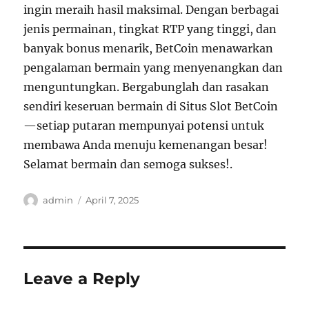
ingin meraih hasil maksimal. Dengan berbagai
jenis permainan, tingkat RTP yang tinggi, dan
banyak bonus menarik, BetCoin menawarkan
pengalaman bermain yang menyenangkan dan
menguntungkan. Bergabunglah dan rasakan
sendiri keseruan bermain di Situs Slot BetCoin
—setiap putaran mempunyai potensi untuk
membawa Anda menuju kemenangan besar!
Selamat bermain dan semoga sukses!.
Author
Posted
admin
April 7, 2025
on
Leave a Reply