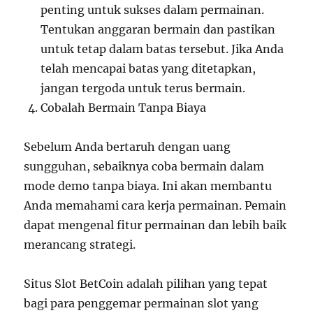
penting untuk sukses dalam permainan.
Tentukan anggaran bermain dan pastikan
untuk tetap dalam batas tersebut. Jika Anda
telah mencapai batas yang ditetapkan,
jangan tergoda untuk terus bermain.
Cobalah Bermain Tanpa Biaya
Sebelum Anda bertaruh dengan uang
sungguhan, sebaiknya coba bermain dalam
mode demo tanpa biaya. Ini akan membantu
Anda memahami cara kerja permainan. Pemain
dapat mengenal fitur permainan dan lebih baik
merancang strategi.
Situs Slot BetCoin adalah pilihan yang tepat
bagi para penggemar permainan slot yang