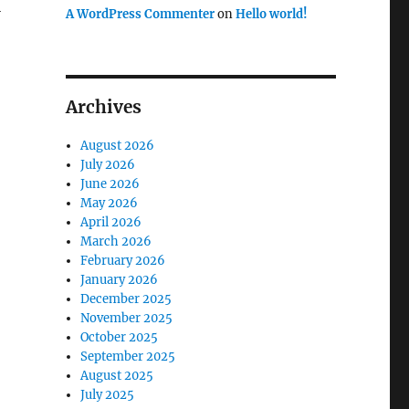
i
A WordPress Commenter
on
Hello world!
Archives
August 2026
July 2026
June 2026
May 2026
April 2026
March 2026
February 2026
January 2026
December 2025
November 2025
October 2025
September 2025
August 2025
July 2025