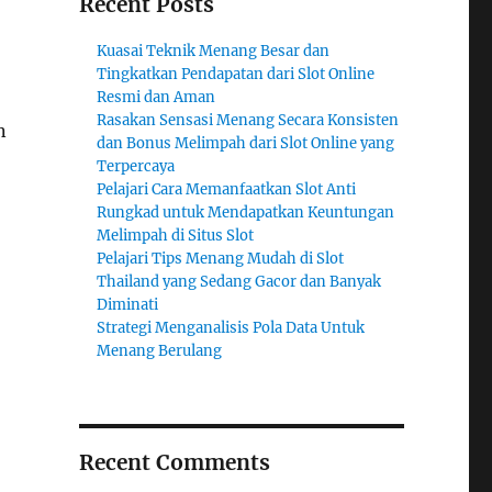
Recent Posts
Kuasai Teknik Menang Besar dan
Tingkatkan Pendapatan dari Slot Online
Resmi dan Aman
Rasakan Sensasi Menang Secara Konsisten
n
dan Bonus Melimpah dari Slot Online yang
Terpercaya
Pelajari Cara Memanfaatkan Slot Anti
Rungkad untuk Mendapatkan Keuntungan
Melimpah di Situs Slot
Pelajari Tips Menang Mudah di Slot
Thailand yang Sedang Gacor dan Banyak
Diminati
Strategi Menganalisis Pola Data Untuk
Menang Berulang
Recent Comments