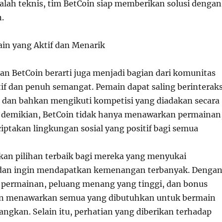
alah teknis, tim BetCoin siap memberikan solusi dengan
n.
in yang Aktif dan Menarik
n BetCoin berarti juga menjadi bagian dari komunitas
if dan penuh semangat. Pemain dapat saling berinteraks
i, dan bahkan mengikuti kompetisi yang diadakan secara
 demikian, BetCoin tidak hanya menawarkan permainan
iptakan lingkungan sosial yang positif bagi semua
an pilihan terbaik bagi mereka yang menyukai
 dan ingin mendapatkan kemenangan terbanyak. Denga
n permainan, peluang menang yang tinggi, dan bonus
in menawarkan semua yang dibutuhkan untuk bermain
gkan. Selain itu, perhatian yang diberikan terhadap