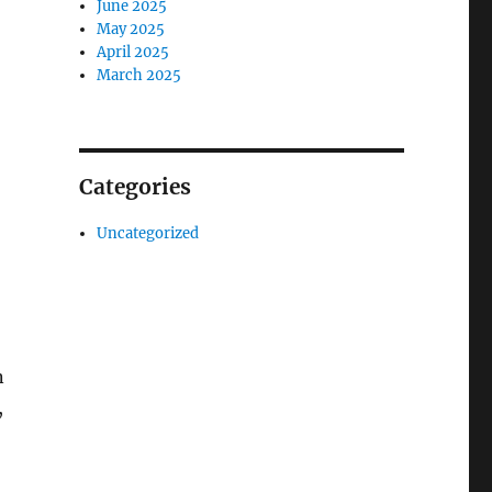
June 2025
May 2025
April 2025
March 2025
Categories
Uncategorized
n
,