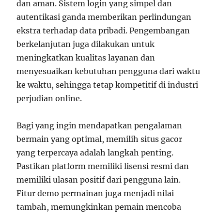
dan aman. Sistem login yang simpel dan
autentikasi ganda memberikan perlindungan
ekstra terhadap data pribadi. Pengembangan
berkelanjutan juga dilakukan untuk
meningkatkan kualitas layanan dan
menyesuaikan kebutuhan pengguna dari waktu
ke waktu, sehingga tetap kompetitif di industri
perjudian online.
Bagi yang ingin mendapatkan pengalaman
bermain yang optimal, memilih situs gacor
yang terpercaya adalah langkah penting.
Pastikan platform memiliki lisensi resmi dan
memiliki ulasan positif dari pengguna lain.
Fitur demo permainan juga menjadi nilai
tambah, memungkinkan pemain mencoba