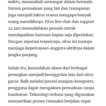
waktu, menambah semangat dalam bermain.
Sistem permainan yang fair dan transparan
juga menjadi faktor utama mengapa banyak
orang memilihnya. Fitur live chat dan support
24 jam memudahkan pemain untuk
mendapatkan bantuan kapan saja diperlukan.
Dengan reputasi terpercaya, situs ini mampu
menjaga kepercayaan anggota aktifnya dalam
jangka panjang.
Selain itu, kemudahan akses dari berbagai
perangkat menjadi keunggulan lain dari situs
gacor. Baik melalui ponsel maupun komputer,
pengguna dapat mengakses permainan tanpa
hambatan. Teknologi terbaru yang digunakan
memastikan proses transaksi berjalan cepat