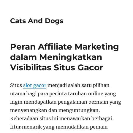
Cats And Dogs
Peran Affiliate Marketing
dalam Meningkatkan
Visibilitas Situs Gacor
Situs
slot gacor
menjadi salah satu pilihan
utama bagi para pecinta taruhan online yang
ingin mendapatkan pengalaman bermain yang
menyenangkan dan menguntungkan.
Keberadaan situs ini menawarkan berbagai
fitur menarik yang memudahkan pemain