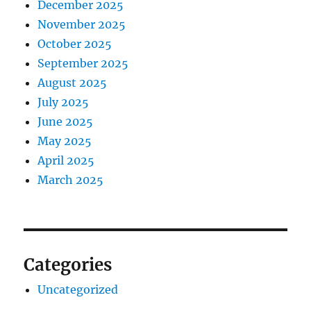
December 2025
November 2025
October 2025
September 2025
August 2025
July 2025
June 2025
May 2025
April 2025
March 2025
Categories
Uncategorized