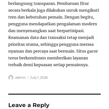
berlangsung transparan. Pembaruan fitur
secara berkala juga dilakukan untuk mengikuti
tren dan kebutuhan pemain. Dengan begitu,
pengguna mendapatkan pengalaman modern
dan menyenangkan saat berpartisipasi.
Keamanan data dan transaksi tetap menjadi
prioritas utama, sehingga pengguna merasa
nyaman dan percaya saat bermain. Situs gacor
terus berkomitmen memberikan layanan
terbaik demi kepuasan setiap pemainnya.
Author
Posted
admin
July 1, 2026
on
Leave a Reply