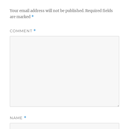
Your email address will not be published.
Required fields
are marked
*
COMMENT
*
NAME
*