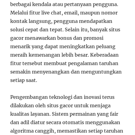
berbagai kendala atau pertanyaan pengguna.
Melalui fitur live chat, email, maupun nomor
kontak langsung, pengguna mendapatkan
solusi cepat dan tepat. Selain itu, banyak situs
gacor menawarkan bonus dan promosi
menarik yang dapat meningkatkan peluang
meraih kemenangan lebih besar. Keberadaan
fitur tersebut membuat pengalaman taruhan
semakin menyenangkan dan menguntungkan
setiap saat.
Pengembangan teknologi dan inovasi terus
dilakukan oleh situs gacor untuk menjaga
kualitas layanan. Sistem permainan yang fair
dan adil diatur secara otomatis menggunakan
algoritma canggih, memastikan setiap taruhan