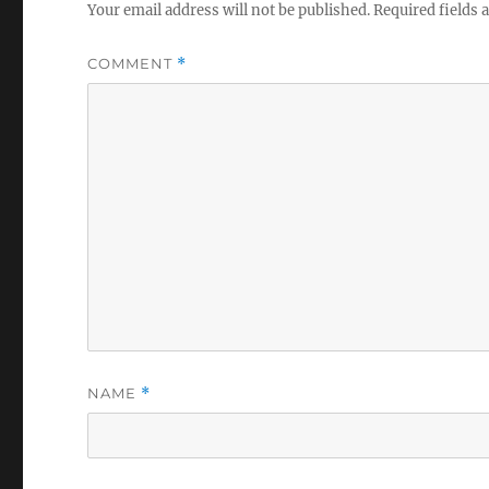
Your email address will not be published.
Required fields
COMMENT
*
NAME
*