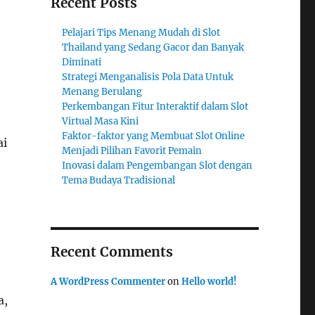
Recent Posts
Pelajari Tips Menang Mudah di Slot
Thailand yang Sedang Gacor dan Banyak
Diminati
Strategi Menganalisis Pola Data Untuk
Menang Berulang
Perkembangan Fitur Interaktif dalam Slot
Virtual Masa Kini
Faktor-faktor yang Membuat Slot Online
ai
Menjadi Pilihan Favorit Pemain
Inovasi dalam Pengembangan Slot dengan
Tema Budaya Tradisional
Recent Comments
A WordPress Commenter
on
Hello world!
a,