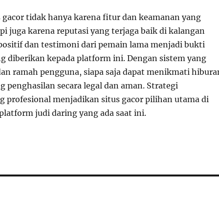
us gacor tidak hanya karena fitur dan keamanan yang
pi juga karena reputasi yang terjaga baik di kalangan
positif dan testimoni dari pemain lama menjadi bukti
g diberikan kepada platform ini. Dengan sistem yang
an ramah pengguna, siapa saja dapat menikmati hibura
g penghasilan secara legal dan aman. Strategi
g profesional menjadikan situs gacor pilihan utama di
platform judi daring yang ada saat ini.