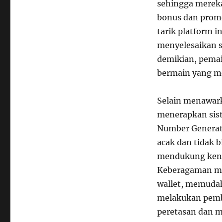
sehingga merek
bonus dan prom
tarik platform i
menyelesaikan s
demikian, pema
bermain yang 
Selain menawark
menerapkan sis
Number Generat
acak dan tidak b
mendukung keny
Keberagaman met
wallet, memudahk
melakukan pemb
peretasan dan m