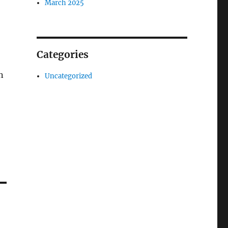
March 2025
Categories
n
Uncategorized