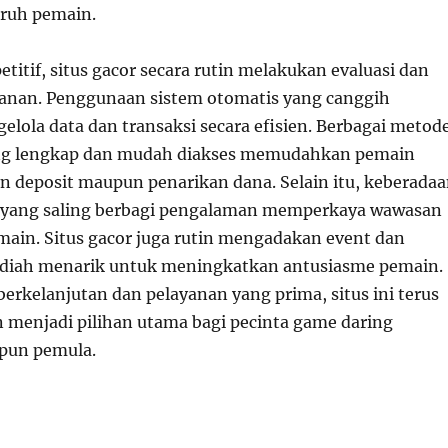
uruh pemain.
titif, situs gacor secara rutin melakukan evaluasi dan
anan. Penggunaan sistem otomatis yang canggih
ola data dan transaksi secara efisien. Berbagai metod
g lengkap dan mudah diakses memudahkan pemain
 deposit maupun penarikan dana. Selain itu, keberada
f yang saling berbagi pengalaman memperkaya wawasan
rmain. Situs gacor juga rutin mengadakan event dan
diah menarik untuk meningkatkan antusiasme pemain.
erkelanjutan dan pelayanan yang prima, situs ini terus
menjadi pilihan utama bagi pecinta game daring
pun pemula.