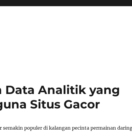
n Data Analitik yang
na Situs Gacor
r semakin populer di kalangan pecinta permainan darin