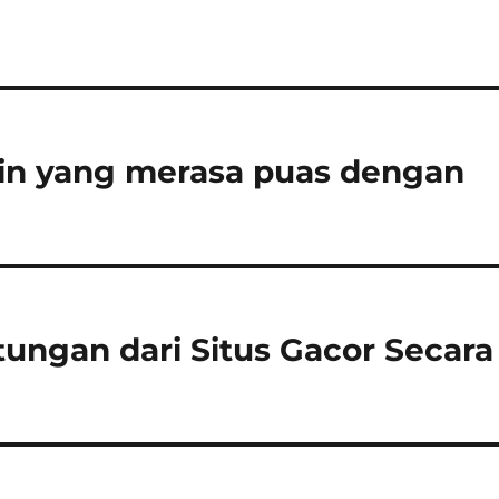
n yang merasa puas dengan
ungan dari Situs Gacor Secara