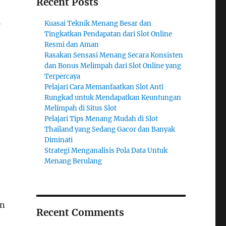
Recent Posts
l
Kuasai Teknik Menang Besar dan
Tingkatkan Pendapatan dari Slot Online
Resmi dan Aman
Rasakan Sensasi Menang Secara Konsisten
dan Bonus Melimpah dari Slot Online yang
Terpercaya
Pelajari Cara Memanfaatkan Slot Anti
Rungkad untuk Mendapatkan Keuntungan
Melimpah di Situs Slot
Pelajari Tips Menang Mudah di Slot
Thailand yang Sedang Gacor dan Banyak
Diminati
Strategi Menganalisis Pola Data Untuk
Menang Berulang
an
Recent Comments