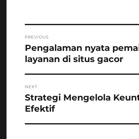
Post
PREVIOUS
navigation
Pengalaman nyata pemai
Previous
post:
layanan di situs gacor
NEXT
Strategi Mengelola Keunt
Next
post:
Efektif