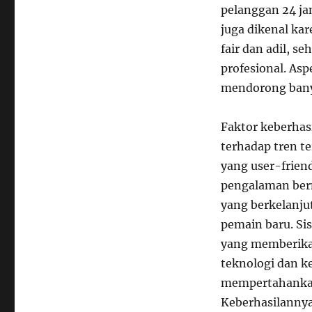
pelanggan 24 ja
juga dikenal ka
fair dan adil, 
profesional. As
mendorong banya
Faktor keberhasi
terhadap tren te
yang user-frien
pengalaman berm
yang berkelanj
pemain baru. Si
yang memberika
teknologi dan 
mempertahankan 
Keberhasilanny