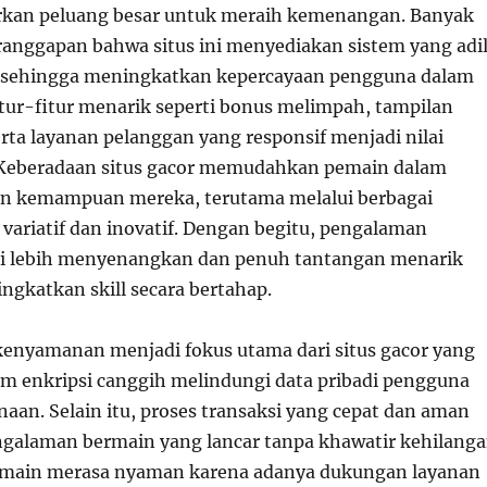
kan peluang besar untuk meraih kemenangan. Banyak
anggapan bahwa situs ini menyediakan sistem yang adi
, sehingga meningkatkan kepercayaan pengguna dalam
itur-fitur menarik seperti bonus melimpah, tampilan
erta layanan pelanggan yang responsif menjadi nilai
Keberadaan situs gacor memudahkan pemain dalam
n kemampuan mereka, terutama melalui berbagai
variatif dan inovatif. Dengan begitu, pengalaman
i lebih menyenangkan dan penuh tantangan menarik
ngkatkan skill secara bertahap.
nyamanan menjadi fokus utama dari situs gacor yang
tem enkripsi canggih melindungi data pribadi pengguna
aan. Selain itu, proses transaksi yang cepat dan aman
galaman bermain yang lancar tanpa khawatir kehilang
emain merasa nyaman karena adanya dukungan layanan