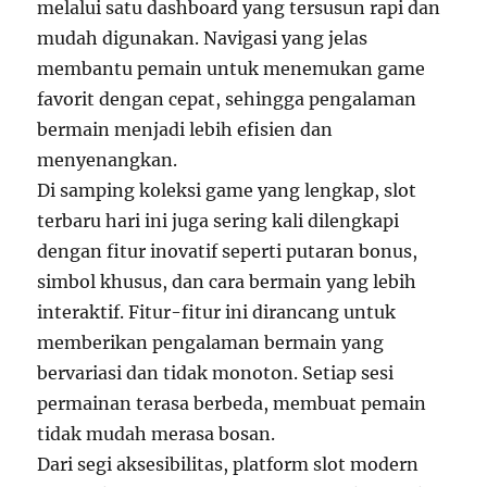
melalui satu dashboard yang tersusun rapi dan
mudah digunakan. Navigasi yang jelas
membantu pemain untuk menemukan game
favorit dengan cepat, sehingga pengalaman
bermain menjadi lebih efisien dan
menyenangkan.
Di samping koleksi game yang lengkap, slot
terbaru hari ini juga sering kali dilengkapi
dengan fitur inovatif seperti putaran bonus,
simbol khusus, dan cara bermain yang lebih
interaktif. Fitur-fitur ini dirancang untuk
memberikan pengalaman bermain yang
bervariasi dan tidak monoton. Setiap sesi
permainan terasa berbeda, membuat pemain
tidak mudah merasa bosan.
Dari segi aksesibilitas, platform slot modern