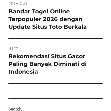
PREVIOUS
navigation
Bandar Togel Online
Previous
post:
Terpopuler 2026 dengan
Update Situs Toto Berkala
NEXT
Rekomendasi Situs Gacor
Next
post:
Paling Banyak Diminati di
Indonesia
Search