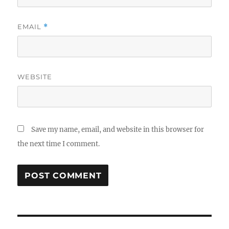
EMAIL
*
WEBSITE
Save my name, email, and website in this browser for
the next time I comment.
Post