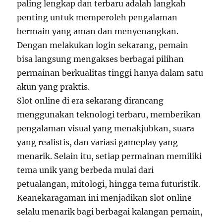
paling lengkap dan terbaru adalah langkah
penting untuk memperoleh pengalaman
bermain yang aman dan menyenangkan.
Dengan melakukan login sekarang, pemain
bisa langsung mengakses berbagai pilihan
permainan berkualitas tinggi hanya dalam satu
akun yang praktis.
Slot online di era sekarang dirancang
menggunakan teknologi terbaru, memberikan
pengalaman visual yang menakjubkan, suara
yang realistis, dan variasi gameplay yang
menarik. Selain itu, setiap permainan memiliki
tema unik yang berbeda mulai dari
petualangan, mitologi, hingga tema futuristik.
Keanekaragaman ini menjadikan slot online
selalu menarik bagi berbagai kalangan pemain,