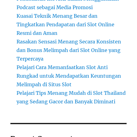
Podcast sebagai Media Promosi
Kuasai Teknik Menang Besar dan
Tingkatkan Pendapatan dari Slot Online
Resmi dan Aman
Rasakan Sensasi Menang Secara Konsisten
dan Bonus Melimpah dari Slot Online yang
Terpercaya
Pelajari Cara Memanfaatkan Slot Anti
Rungkad untuk Mendapatkan Keuntungan
Melimpah di Situs Slot
Pelajari Tips Menang Mudah di Slot Thailand
yang Sedang Gacor dan Banyak Diminati