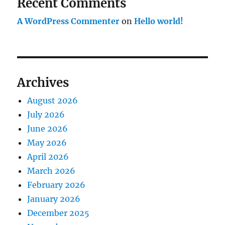
Recent Comments
A WordPress Commenter
on
Hello world!
Archives
August 2026
July 2026
June 2026
May 2026
April 2026
March 2026
February 2026
January 2026
December 2025