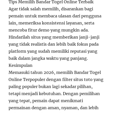
Tips Memilih Bandar Togel Online Terbaik
Agar tidak salah memilih, disarankan bagi
pemain untuk membaca ulasan dari pengguna
lain, memeriksa konsistensi layanan, serta
mencoba fitur demo yang mungkin ada.
Hindarilah situs yang memberikan janji-janji
yang tidak realistis dan lebih baik fokus pada
platform yang sudah memiliki reputasi yang
baik dalam jangka waktu yang panjang.
Kesimpulan
Memasuki tahun 2026, memilih Bandar Togel
Online Terpopuler dengan filter situs toto yang
paling populer bukan lagi sekadar pilihan,
tetapi menjadi kebutuhan. Dengan pemilihan
yang tepat, pemain dapat menikmati
permainan dengan aman, nyaman, dan lebih