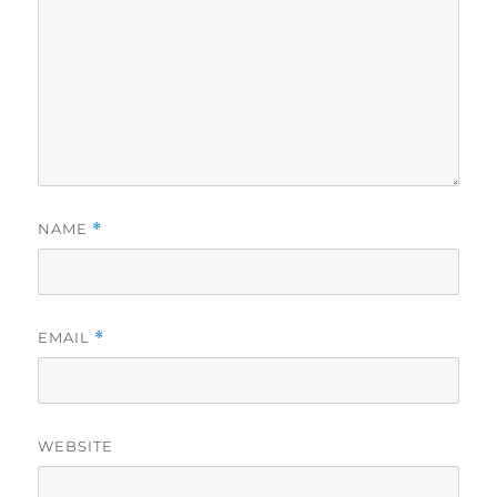
NAME
*
EMAIL
*
WEBSITE