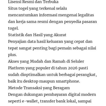
Lisensi Resmi dan Terbuka
Situs togel yang terkenal selalu
mencantumkan informasi mengenai legalitas
dan kerja sama resmi dengan penyedia pasaran
togel.
Statistik dan Hasil yang Akurat
Penyajian data hasil keluaran yang cepat dan
tepat sangat penting bagi pemain sebagai nilai
plus.
Akses yang Mudah dan Ramah di Seluler
Platform yang populer di tahun 2026 pasti
sudah dioptimalkan untuk berbagai perangkat,
baik itu desktop maupun smartphone.
Metode Transaksi yang Beragam
Dengan dukungan pembayaran digital modern
seperti e-wallet, transfer bank lokal, sampai