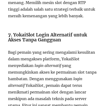
menang. Memilih mesin slot dengan RTP
tinggi adalah salah satu strategi terbaik untuk
meraih kemenangan yang lebih banyak.
7.
YokaiSlot Login Alternatif untuk
Akses Tanpa Gangguan
Bagi pemain yang sering mengalami kesulitan
dalam mengakses platform, YokaiSlot
menyediakan
login alternatif
yang
memungkinkan akses ke permainan slot tanpa
hambatan. Dengan menggunakan
login
alternatif
YokaiSlot, pemain dapat terus
menikmati permainan slot dengan lancar
meskipun ada masalah teknis pada server
utama. Fitur ini sangat membantu pemain