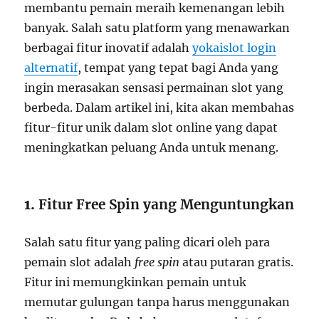
membantu pemain meraih kemenangan lebih
banyak. Salah satu platform yang menawarkan
berbagai fitur inovatif adalah
yokaislot login
alternatif
, tempat yang tepat bagi Anda yang
ingin merasakan sensasi permainan slot yang
berbeda. Dalam artikel ini, kita akan membahas
fitur-fitur unik dalam slot online yang dapat
meningkatkan peluang Anda untuk menang.
1.
Fitur Free Spin yang Menguntungkan
Salah satu fitur yang paling dicari oleh para
pemain slot adalah
free spin
atau putaran gratis.
Fitur ini memungkinkan pemain untuk
memutar gulungan tanpa harus menggunakan