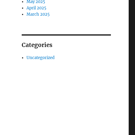
May 2025
April 2025
March 2025
Categories
Uncategorized