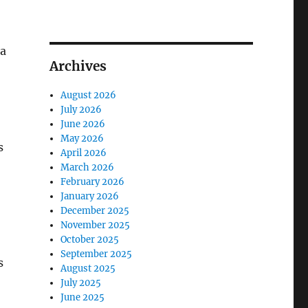
a
Archives
August 2026
July 2026
June 2026
May 2026
s
April 2026
March 2026
February 2026
January 2026
December 2025
November 2025
October 2025
September 2025
s
August 2025
July 2025
June 2025