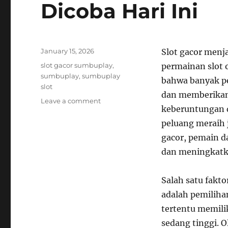
Dicoba Hari Ini
Posted
January 15, 2026
Slot gacor menja
on
Tags
slot gacor sumbuplay
,
permainan slot 
sumbuplay
,
sumbuplay
bahwa banyak p
slot
dan memberikan 
on
Leave a comment
keberuntungan d
Slot
Gacor
peluang meraih 
Rekomendasi
gacor, pemain d
yang
dan meningkatka
Layak
Dicoba
Hari
Salah satu fakt
Ini
adalah pemiliha
tertentu memili
sedang tinggi. 