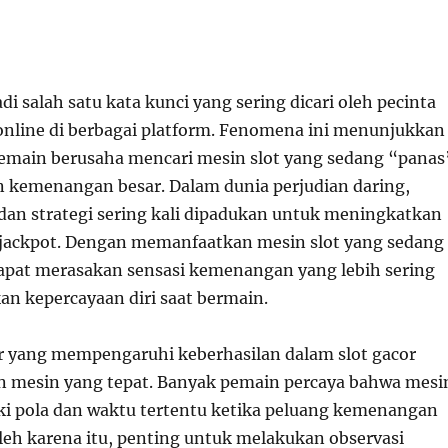
di salah satu kata kunci yang sering dicari oleh pecinta
online di berbagai platform. Fenomena ini menunjukkan
emain berusaha mencari mesin slot yang sedang “panas
kemenangan besar. Dalam dunia perjudian daring,
an strategi sering kali dipadukan untuk meningkatkan
jackpot. Dengan memanfaatkan mesin slot yang sedang
apat merasakan sensasi kemenangan yang lebih sering
n kepercayaan diri saat bermain.
or yang mempengaruhi keberhasilan dalam slot gacor
n mesin yang tepat. Banyak pemain percaya bahwa mesi
ki pola dan waktu tertentu ketika peluang kemenangan
Oleh karena itu, penting untuk melakukan observasi