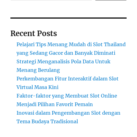
Maksimalkan
Keseruan
Recent Posts
Pelajari Tips Menang Mudah di Slot Thailand
yang Sedang Gacor dan Banyak Diminati
Strategi Menganalisis Pola Data Untuk
Menang Berulang
Perkembangan Fitur Interaktif dalam Slot
Virtual Masa Kini
Faktor-faktor yang Membuat Slot Online
Menjadi Pilihan Favorit Pemain
Inovasi dalam Pengembangan Slot dengan
Tema Budaya Tradisional