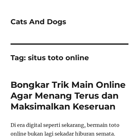
Cats And Dogs
Tag:
situs toto online
Bongkar Trik Main Online
Agar Menang Terus dan
Maksimalkan Keseruan
Di era digital seperti sekarang, bermain toto
online bukan lagi sekadar hiburan semata.