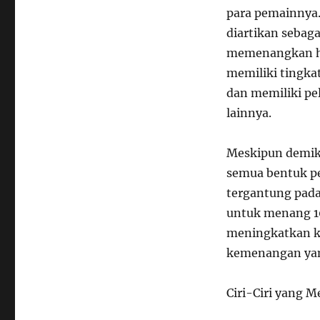
para pemainnya. 
diartikan sebag
memenangkan had
memiliki tingka
dan memiliki pe
lainnya.
Meskipun demiki
semua bentuk pe
tergantung pada
untuk menang 1
meningkatkan 
kemenangan yan
Ciri-Ciri yang M