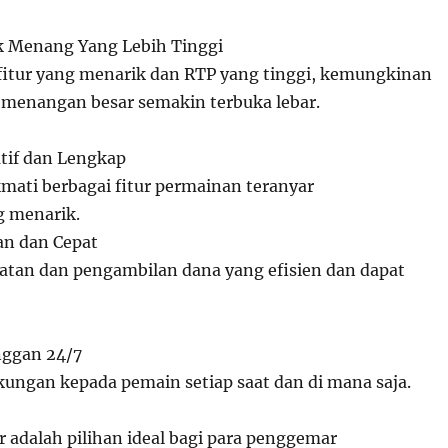
k Menang Yang Lebih Tinggi
itur yang menarik dan RTP yang tinggi, kemungkinan
menangan besar semakin terbuka lebar.
atif dan Lengkap
mati berbagai fitur permainan teranyar
g menarik.
an dan Cepat
tan dan pengambilan dana yang efisien dan dapat
nggan 24/7
ngan kepada pemain setiap saat dan di mana saja.
r adalah pilihan ideal bagi para penggemar