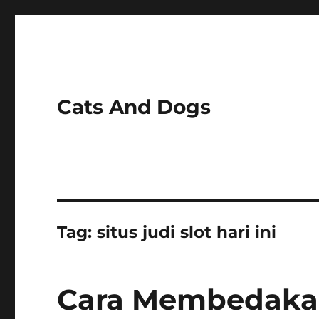
Cats And Dogs
Tag:
situs judi slot hari ini
Cara Membedakan 