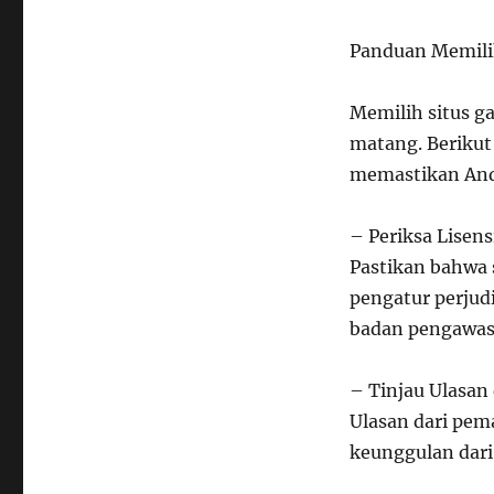
Panduan Memilih
Memilih situs 
matang. Berikut
memastikan And
– Periksa Lisens
Pastikan bahwa s
pengatur perjud
badan pengawas
– Tinjau Ulasan
Ulasan dari pem
keunggulan dari 