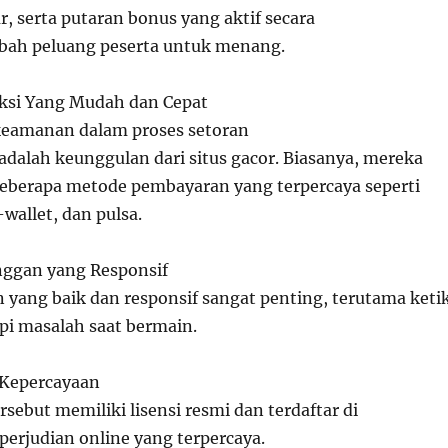
ar, serta putaran bonus yang aktif secara
bah peluang peserta untuk menang.
aksi Yang Mudah dan Cepat
keamanan dalam proses setoran
adalah keunggulan dari situs gacor. Biasanya, mereka
berapa metode pembayaran yang terpercaya seperti
-wallet, dan pulsa.
nggan yang Responsif
n yang baik dan responsif sangat penting, terutama keti
i masalah saat bermain.
n Kepercayaan
ersebut memiliki lisensi resmi dan terdaftar di
perjudian online yang terpercaya.