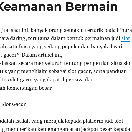
 Keamanan Bermain
ital saat ini, banyak orang semakin tertarik pada hibur
ecara daring, terutama dalam bentuk permainan judi
slot
lah satu frasa yang sedang populer dan banyak dicari
t gacor”. Dalam artikel ini,
laskan secara menyeluruh tentang pengertian situs slo
 situs yang mengklaim sebagai slot gacor, serta panduan
tus slot gacor yang dapat dipercaya dan
ih kemenangan besar.
 Slot Gacor
 adalah istilah yang merujuk kepada platform judi slot
ing memberikan kemenangan atau jackpot besar kepada