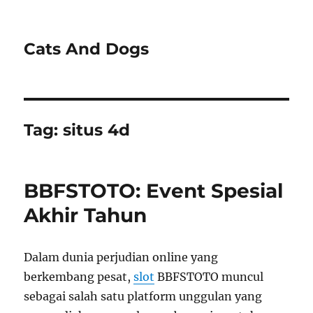
Cats And Dogs
Tag:
situs 4d
BBFSTOTO: Event Spesial
Akhir Tahun
Dalam dunia perjudian online yang
berkembang pesat,
slot
BBFSTOTO muncul
sebagai salah satu platform unggulan yang