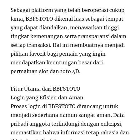
Sebagai platform yang telah beroperasi cukup
lama, BBFSTOTO dikenal luas sebagai tempat
yang dapat diandalkan, menawarkan tinggi
tingkat kemenangan serta transparansi dalam
setiap transaksi. Hal ini membuatnya menjadi
pilihan favorit bagi pemain yang ingin
mendapatkan keuntungan besar dari
permainan slot dan toto 4D.
Fitur Utama dari BBFSTOTO
Login yang Efisien dan Aman
Proses login di BBFSTOTO dirancang untuk
menjadi sederhana namun sangat aman. Data
pribadi anggota terlindungi dengan enkripsi,
memastikan bahwa informasi tetap rahasia dan