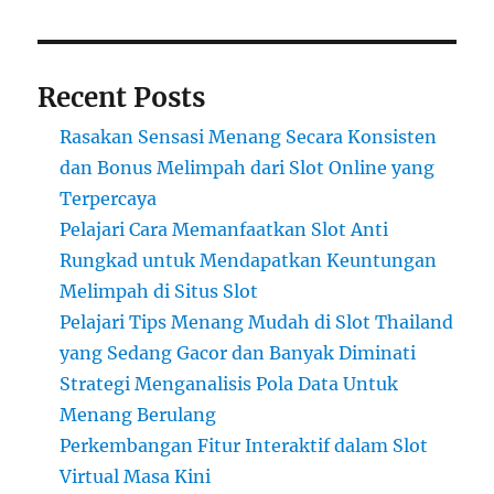
Recent Posts
Rasakan Sensasi Menang Secara Konsisten
dan Bonus Melimpah dari Slot Online yang
Terpercaya
Pelajari Cara Memanfaatkan Slot Anti
Rungkad untuk Mendapatkan Keuntungan
Melimpah di Situs Slot
Pelajari Tips Menang Mudah di Slot Thailand
yang Sedang Gacor dan Banyak Diminati
Strategi Menganalisis Pola Data Untuk
Menang Berulang
Perkembangan Fitur Interaktif dalam Slot
Virtual Masa Kini