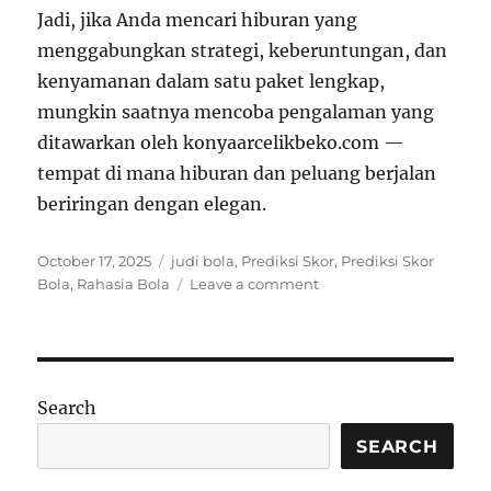
Jadi, jika Anda mencari hiburan yang
menggabungkan strategi, keberuntungan, dan
kenyamanan dalam satu paket lengkap,
mungkin saatnya mencoba pengalaman yang
ditawarkan oleh konyaarcelikbeko.com —
tempat di mana hiburan dan peluang berjalan
beriringan dengan elegan.
Posted
Tags
October 17, 2025
judi bola
,
Prediksi Skor
,
Prediksi Skor
on
on
Bola
,
Rahasia Bola
Leave a comment
Menemukan
Hiburan
yang
Elegan
dan
Search
Menguntungkan
di
SEARCH
Era
Modern