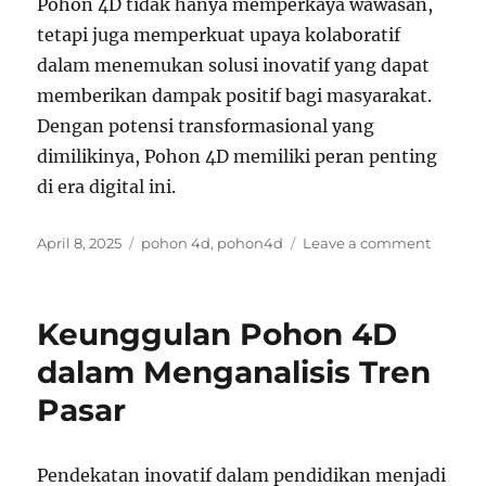
Pohon 4D tidak hanya memperkaya wawasan,
tetapi juga memperkuat upaya kolaboratif
dalam menemukan solusi inovatif yang dapat
memberikan dampak positif bagi masyarakat.
Dengan potensi transformasional yang
dimilikinya, Pohon 4D memiliki peran penting
di era digital ini.
Posted
Tags
on
April 8, 2025
pohon 4d
,
pohon4d
Leave a comment
on
Keterka
Pohon
4D
Keunggulan Pohon 4D
dan
Big
dalam Menganalisis Tren
Data
Pasar
Analyti
Pendekatan inovatif dalam pendidikan menjadi