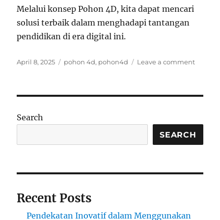
Melalui konsep Pohon 4D, kita dapat mencari
solusi terbaik dalam menghadapi tantangan
pendidikan di era digital ini.
Posted
Tags
on
April 8, 2025
pohon 4d
,
pohon4d
Leave a comment
on
Keungg
Pohon
4D
dalam
Mengana
Search
Tren
Pasar
SEARCH
Recent Posts
Pendekatan Inovatif dalam Menggunakan