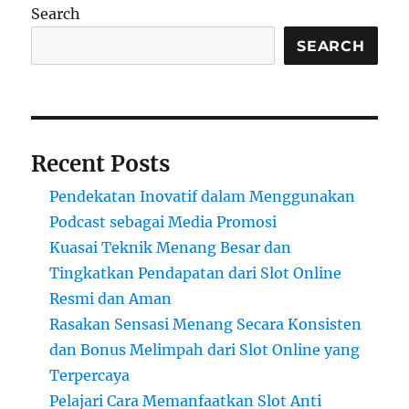
Slot
Search
di
Era
SEARCH
Digital
Recent Posts
Pendekatan Inovatif dalam Menggunakan
Podcast sebagai Media Promosi
Kuasai Teknik Menang Besar dan
Tingkatkan Pendapatan dari Slot Online
Resmi dan Aman
Rasakan Sensasi Menang Secara Konsisten
dan Bonus Melimpah dari Slot Online yang
Terpercaya
Pelajari Cara Memanfaatkan Slot Anti