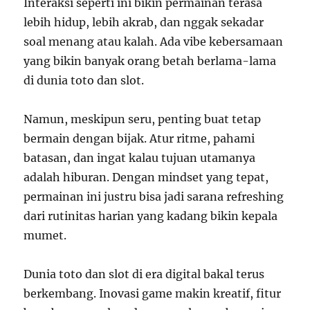
Interaksi seperti ini bikin permainan terasa
lebih hidup, lebih akrab, dan nggak sekadar
soal menang atau kalah. Ada vibe kebersamaan
yang bikin banyak orang betah berlama-lama
di dunia toto dan slot.
Namun, meskipun seru, penting buat tetap
bermain dengan bijak. Atur ritme, pahami
batasan, dan ingat kalau tujuan utamanya
adalah hiburan. Dengan mindset yang tepat,
permainan ini justru bisa jadi sarana refreshing
dari rutinitas harian yang kadang bikin kepala
mumet.
Dunia toto dan slot di era digital bakal terus
berkembang. Inovasi game makin kreatif, fitur