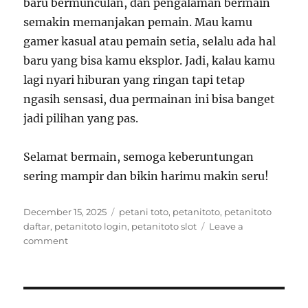
baru bermunculan, dan pengalaman bermain
semakin memanjakan pemain. Mau kamu
gamer kasual atau pemain setia, selalu ada hal
baru yang bisa kamu eksplor. Jadi, kalau kamu
lagi nyari hiburan yang ringan tapi tetap
ngasih sensasi, dua permainan ini bisa banget
jadi pilihan yang pas.
Selamat bermain, semoga keberuntungan
sering mampir dan bikin harimu makin seru!
Posted
Tags
December 15, 2025
petani toto
,
petanitoto
,
petanitoto
on
daftar
,
petanitoto login
,
petanitoto slot
Leave a
on
comment
Sensasi
Bermain
Toto
&