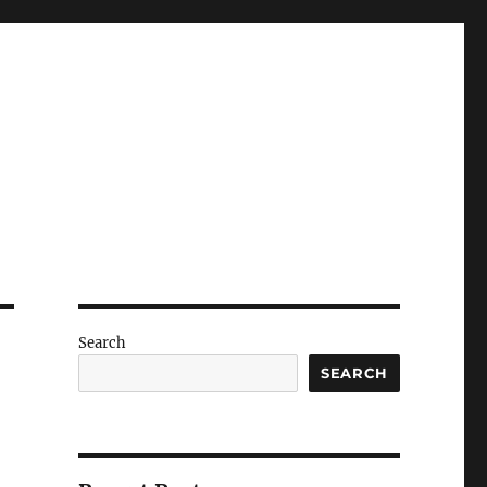
Search
SEARCH