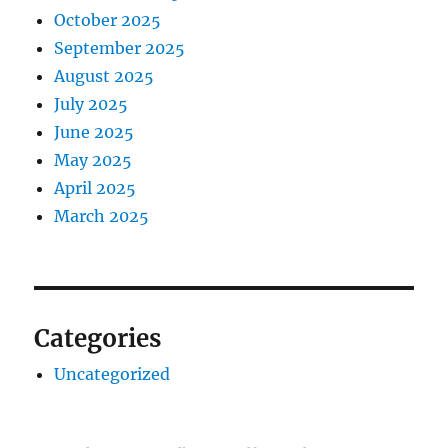
October 2025
September 2025
August 2025
July 2025
June 2025
May 2025
April 2025
March 2025
Categories
Uncategorized