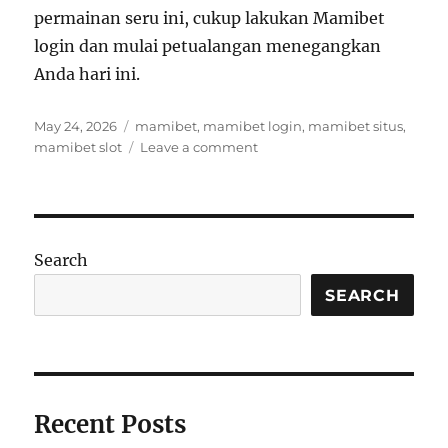
permainan seru ini, cukup lakukan Mamibet
login dan mulai petualangan menegangkan
Anda hari ini.
Posted
Tags
May 24, 2026
mamibet
,
mamibet login
,
mamibet situs
,
on
on
mamibet slot
Leave a comment
Cara
Cerdas
Menentukan
Slot
Online
Search
Berkualitas
agar
SEARCH
Peluang
Jackpot
Lebih
Mudah
Didapat
Recent Posts