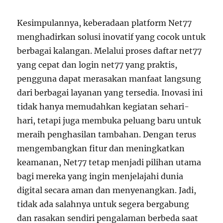
Kesimpulannya, keberadaan platform Net77
menghadirkan solusi inovatif yang cocok untuk
berbagai kalangan. Melalui proses daftar net77
yang cepat dan login net77 yang praktis,
pengguna dapat merasakan manfaat langsung
dari berbagai layanan yang tersedia. Inovasi ini
tidak hanya memudahkan kegiatan sehari-
hari, tetapi juga membuka peluang baru untuk
meraih penghasilan tambahan. Dengan terus
mengembangkan fitur dan meningkatkan
keamanan, Net77 tetap menjadi pilihan utama
bagi mereka yang ingin menjelajahi dunia
digital secara aman dan menyenangkan. Jadi,
tidak ada salahnya untuk segera bergabung
dan rasakan sendiri pengalaman berbeda saat