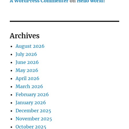
A WordPress Commenter
on
Hello world!
Archives
August 2026
July 2026
June 2026
May 2026
April 2026
March 2026
February 2026
January 2026
December 2025
November 2025
October 2025