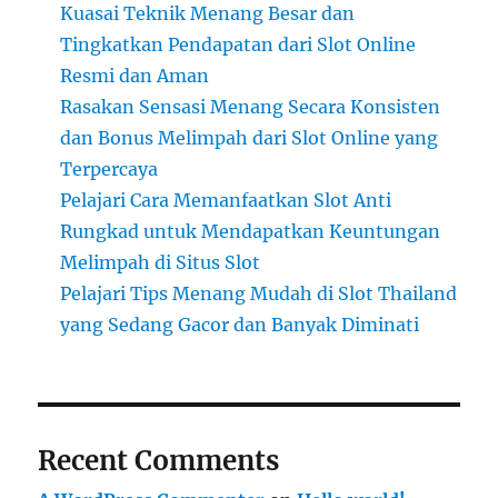
Kuasai Teknik Menang Besar dan
Tingkatkan Pendapatan dari Slot Online
Resmi dan Aman
Rasakan Sensasi Menang Secara Konsisten
dan Bonus Melimpah dari Slot Online yang
Terpercaya
Pelajari Cara Memanfaatkan Slot Anti
Rungkad untuk Mendapatkan Keuntungan
Melimpah di Situs Slot
Pelajari Tips Menang Mudah di Slot Thailand
yang Sedang Gacor dan Banyak Diminati
Recent Comments