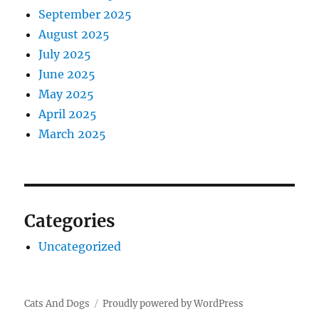
September 2025
August 2025
July 2025
June 2025
May 2025
April 2025
March 2025
Categories
Uncategorized
Cats And Dogs
Proudly powered by WordPress