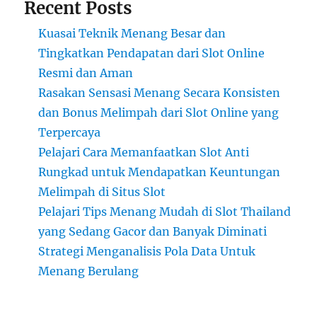
Recent Posts
Kuasai Teknik Menang Besar dan
Tingkatkan Pendapatan dari Slot Online
Resmi dan Aman
Rasakan Sensasi Menang Secara Konsisten
dan Bonus Melimpah dari Slot Online yang
Terpercaya
Pelajari Cara Memanfaatkan Slot Anti
Rungkad untuk Mendapatkan Keuntungan
Melimpah di Situs Slot
Pelajari Tips Menang Mudah di Slot Thailand
yang Sedang Gacor dan Banyak Diminati
Strategi Menganalisis Pola Data Untuk
Menang Berulang