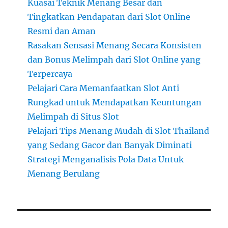
Kuasai Teknik Menang Besar dan
Tingkatkan Pendapatan dari Slot Online
Resmi dan Aman
Rasakan Sensasi Menang Secara Konsisten
dan Bonus Melimpah dari Slot Online yang
Terpercaya
Pelajari Cara Memanfaatkan Slot Anti
Rungkad untuk Mendapatkan Keuntungan
Melimpah di Situs Slot
Pelajari Tips Menang Mudah di Slot Thailand
yang Sedang Gacor dan Banyak Diminati
Strategi Menganalisis Pola Data Untuk
Menang Berulang