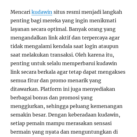
Mencari
kudawin
situs resmi menjadi langkah
penting bagi mereka yang ingin menikmati
layanan secara optimal. Banyak orang yang
mengandalkan link aktif dan terpercaya agar
tidak mengalami kendala saat login ataupun
saat melakukan transaksi. Oleh karena itu,
penting untuk selalu memperbarui kudawin
link secara berkala agar tetap dapat mengakses
semua fitur dan promo menarik yang
ditawarkan. Platform ini juga menyediakan
berbagai bonus dan promosi yang
menggiurkan, sehingga peluang kemenangan
semakin besar. Dengan keberadaan kudawin,
setiap pemain mampu merasakan sensasi
bermain yang nyata dan menguntungkan di