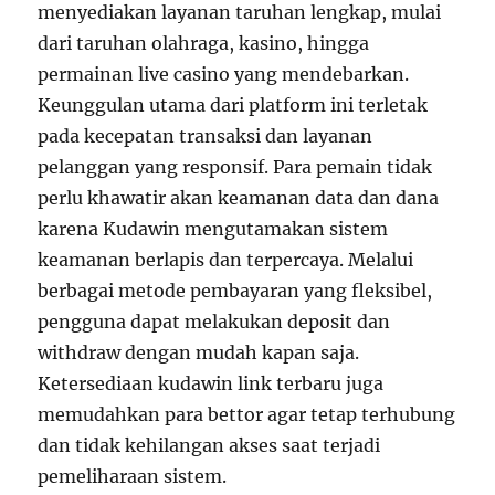
menyediakan layanan taruhan lengkap, mulai
dari taruhan olahraga, kasino, hingga
permainan live casino yang mendebarkan.
Keunggulan utama dari platform ini terletak
pada kecepatan transaksi dan layanan
pelanggan yang responsif. Para pemain tidak
perlu khawatir akan keamanan data dan dana
karena Kudawin mengutamakan sistem
keamanan berlapis dan terpercaya. Melalui
berbagai metode pembayaran yang fleksibel,
pengguna dapat melakukan deposit dan
withdraw dengan mudah kapan saja.
Ketersediaan kudawin link terbaru juga
memudahkan para bettor agar tetap terhubung
dan tidak kehilangan akses saat terjadi
pemeliharaan sistem.