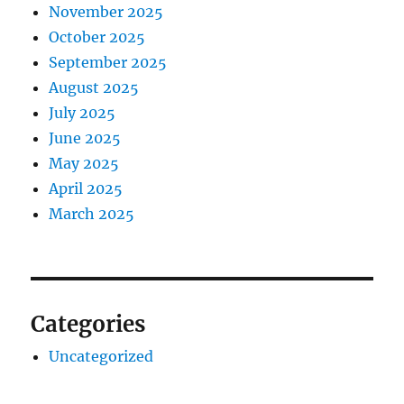
November 2025
October 2025
September 2025
August 2025
July 2025
June 2025
May 2025
April 2025
March 2025
Categories
Uncategorized