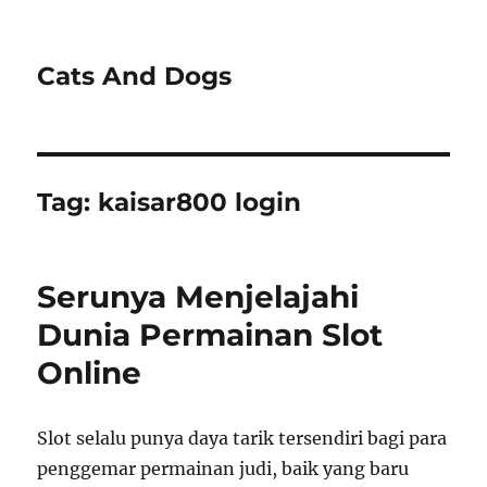
Cats And Dogs
Tag:
kaisar800 login
Serunya Menjelajahi
Dunia Permainan Slot
Online
Slot selalu punya daya tarik tersendiri bagi para
penggemar permainan judi, baik yang baru