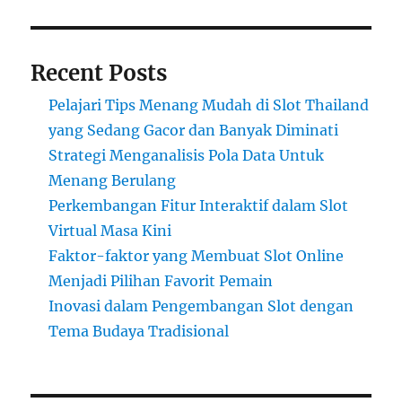
Recent Posts
Pelajari Tips Menang Mudah di Slot Thailand
yang Sedang Gacor dan Banyak Diminati
Strategi Menganalisis Pola Data Untuk
Menang Berulang
Perkembangan Fitur Interaktif dalam Slot
Virtual Masa Kini
Faktor-faktor yang Membuat Slot Online
Menjadi Pilihan Favorit Pemain
Inovasi dalam Pengembangan Slot dengan
Tema Budaya Tradisional