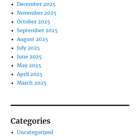
December 2025
November 2025
October 2025
September 2025
August 2025
July 2025
June 2025
May 2025
April 2025
March 2025
Categories
Uncategorized