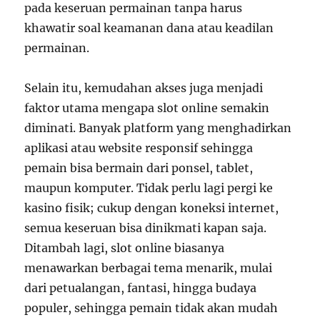
pada keseruan permainan tanpa harus
khawatir soal keamanan dana atau keadilan
permainan.
Selain itu, kemudahan akses juga menjadi
faktor utama mengapa slot online semakin
diminati. Banyak platform yang menghadirkan
aplikasi atau website responsif sehingga
pemain bisa bermain dari ponsel, tablet,
maupun komputer. Tidak perlu lagi pergi ke
kasino fisik; cukup dengan koneksi internet,
semua keseruan bisa dinikmati kapan saja.
Ditambah lagi, slot online biasanya
menawarkan berbagai tema menarik, mulai
dari petualangan, fantasi, hingga budaya
populer, sehingga pemain tidak akan mudah