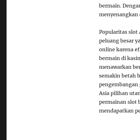
bermain. Dengan
menyenangkan d
Popularitas slo
peluang besar y
online karena e
bermain di kasin
menawarkan ber
semakin betah b
pengembangan g
Asia pilihan ut
permainan slot 
mendapatkan pe