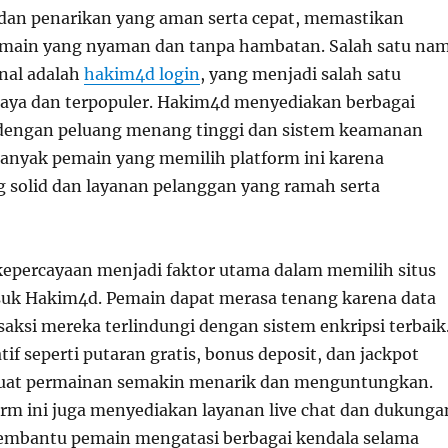
dan penarikan yang aman serta cepat, memastikan
main yang nyaman dan tanpa hambatan. Salah satu na
nal adalah
hakim4d login
, yang menjadi salah satu
caya dan terpopuler. Hakim4d menyediakan berbagai
 dengan peluang menang tinggi dan sistem keamanan
Banyak pemain yang memilih platform ini karena
g solid dan layanan pelanggan yang ramah serta
percayaan menjadi faktor utama dalam memilih situs
asuk Hakim4d. Pemain dapat merasa tenang karena data
saksi mereka terlindungi dengan sistem enkripsi terbaik
atif seperti putaran gratis, bonus deposit, dan jackpot
uat permainan semakin menarik dan menguntungkan.
form ini juga menyediakan layanan live chat dan dukunga
embantu pemain mengatasi berbagai kendala selama