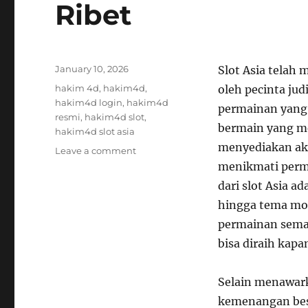
Ribet
Posted
January 10, 2026
Slot Asia telah 
on
Tags
hakim 4d
,
hakim4d
,
oleh pecinta jud
hakim4d login
,
hakim4d
permainan yang 
resmi
,
hakim4d slot
,
bermain yang m
hakim4d slot asia
menyediakan ak
on
Leave a comment
Cara
menikmati perma
Cepat
dari slot Asia a
Menang
hingga tema mo
di
Slot
permainan semak
Asia
bisa diraih kapan
Tanpa
Ribet
Selain menawark
kemenangan bes