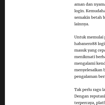
aman dan nyama
login. Kemudah
semakin betah 
lainnya.
Untuk memulai 
habanero88 logi
masuk yang cep
menikmati berba
mengalami kenda
menyelesaikan b
pengalaman ber
Tak perlu ragu 
Dengan reputasi
terpercaya, plat