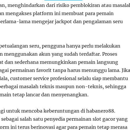
n, menghindarkan dari risiko pemblokiran atau masala
an mengakses platform ini membuat para pemain
berlama-lama mengejar jackpot dan pengalaman seru
petualangan seru, pengguna hanya perlu melakukan
n menggunakan akun yang sudah terdaftar. Proses
at dan sederhana memungkinkan pemain langsung
gai permainan favorit tanpa harus menunggu lama. Jik
la, customer service profesional selalu siap membantu
erbagai masalah teknis maupun non-teknis, sehingga
main tetap lancar dan menyenangkan.
lagi untuk mencoba keberuntungan di habanero88.
 sebagai salah satu penyedia permainan slot gacor yang
form ini terus berinovasi agar para pemain tetap merasa