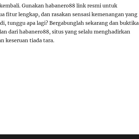
 kembali. Gunakan habanero88 link resmi untuk
 fitur lengkap, dan rasakan sensasi kemenangan yang
di, tunggu apa lagi? Bergabunglah sekarang dan buktik
lan dari habanero88, situs yang selalu menghadirkan
n keseruan tiada tara.