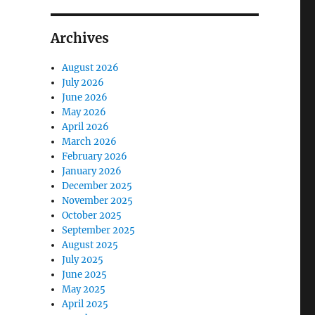
Archives
August 2026
July 2026
June 2026
May 2026
April 2026
March 2026
February 2026
January 2026
December 2025
November 2025
October 2025
September 2025
August 2025
July 2025
June 2025
May 2025
April 2025