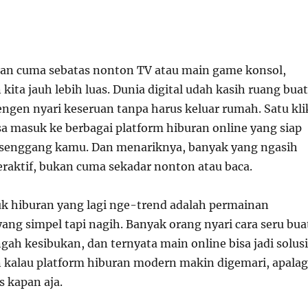
ran cuma sebatas nonton TV atau main game konsol,
 kita jauh lebih luas. Dunia digital udah kasih ruang buat
engen nyari keseruan tanpa harus keluar rumah. Satu kli
sa masuk ke berbagai platform hiburan online yang siap
senggang kamu. Dan menariknya, banyak yang ngasih
raktif, bukan cuma sekadar nonton atau baca.
uk hiburan yang lagi nge-trend adalah permainan
 yang simpel tapi nagih. Banyak orang nyari cara seru bua
ngah kesibukan, dan ternyata main online bisa jadi solusi
n kalau platform hiburan modern makin digemari, apalag
s kapan aja.