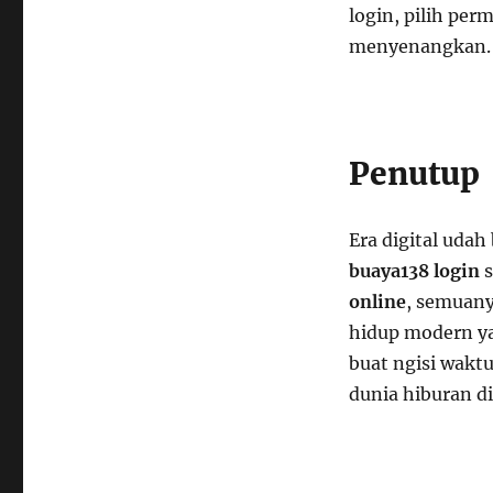
login, pilih pe
menyenangkan.
Penutup
Era digital udah
buaya138 login
s
online
, semuany
hidup modern yan
buat ngisi wakt
dunia hiburan dig