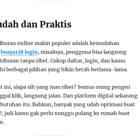
dah dan Praktis
hiburan online makin populer adalah kemudahan
t
buaya138 login
, misalnya, pengguna bisa langsung
iburan tanpa ribet. Cukup daftar, login, dan kamu
hi berbagai pilihan yang bikin betah berlama-lama.
at ini, siapa sih yang mau ribet? Semua orang pengen
nggal klik, langsung jalan. Dan platform digital sekarang
ebutuhan itu. Bahkan, banyak yang udah optimasi buat
HP, jadi kamu gak perlu nunggu pulang ke rumah buat
n.