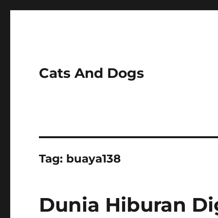
Cats And Dogs
Tag:
buaya138
Dunia Hiburan Dig