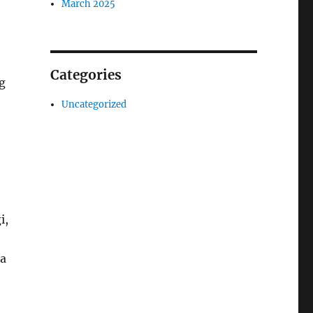
March 2025
Categories
g
Uncategorized
i,
sa