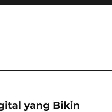
ital yang Bikin