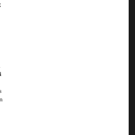
g
i
i
s
in