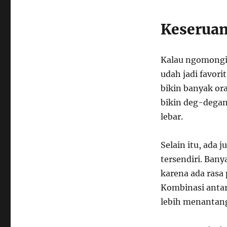
Keserua
Kalau ngomongin
udah jadi favor
bikin banyak or
bikin deg-degan
lebar.
Selain itu, ada 
tersendiri. Ban
karena ada rasa 
Kombinasi antar
lebih menantan