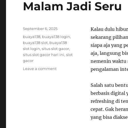
Malam Jadi Seru
Posted
September 6, 2025
Kalau dulu hibu
on
Tags
buaya138
,
buaya138 login
,
sekarang pilihan
buaya138 slot
,
buaya138
siapa aja yang p
slot login
,
situs slot gacor
,
aja, langsung bi
situs slot gacor hari ini
,
slot
gacor
nemenin waktu 
on
Leave a comment
pengalaman inte
Dunia
Hiburan
Salah satu bent
Digital
yang
berbasis digital
Bikin
refreshing di te
Malam
cepat. Gak hera
Jadi
Seru
yang bisa diakse