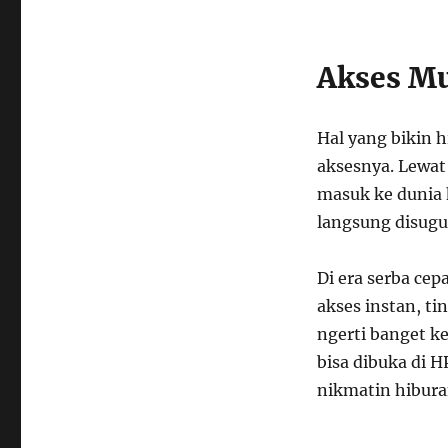
Akses Mu
Hal yang bikin 
aksesnya. Lewa
masuk ke dunia h
langsung disugu
Di era serba cep
akses instan, ti
ngerti banget k
bisa dibuka di 
nikmatin hibura