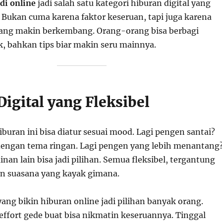
udi online
jadi salah satu kategori hiburan digital yang
 Bukan cuma karena faktor keseruan, tapi juga karena
ang makin berkembang. Orang-orang bisa berbagi
k, bahkan tips biar makin seru mainnya.
igital yang Fleksibel
iburan ini bisa diatur sesuai mood. Lagi pengen santai?
dengan tema ringan. Lagi pengen yang lebih menantang
nan lain bisa jadi pilihan. Semua fleksibel, tergantung
n suasana yang kayak gimana.
i yang bikin hiburan online jadi pilihan banyak orang.
effort gede buat bisa nikmatin keseruannya. Tinggal