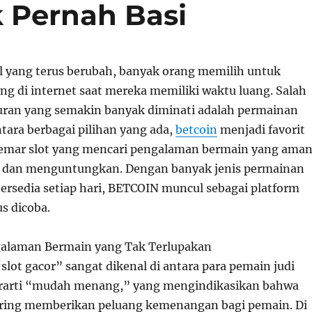
 Pernah Basi
al yang terus berubah, banyak orang memilih untuk
g di internet saat mereka memiliki waktu luang. Salah
uran yang semakin banyak diminati adalah permainan
antara berbagai pilihan yang ada,
betcoin
menjadi favorit
emar slot yang mencari pengalaman bermain yang aman
dan menguntungkan. Dengan banyak jenis permainan
tersedia setiap hari, BETCOIN muncul sebagai platform
s dicoba.
galaman Bermain yang Tak Terlupakan
 “slot gacor” sangat dikenal di antara para pemain judi
berarti “mudah menang,” yang mengindikasikan bahwa
sering memberikan peluang kemenangan bagi pemain. Di