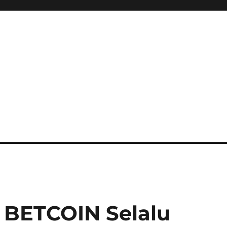
n BETCOIN Selalu