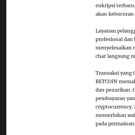
enkripsi terbar
akan kebocoran 
Layanan pelangg
profesional dan
menyelesaikan m
chat langsung m
Transaksi yang
BETCOIN memaha
dan penarikan. 
pembayaran yang 
cryptocurrency.
memerlukan wak
pada permainan