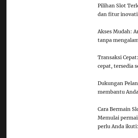
Pilihan Slot Te
dan fitur inovati
Akses Mudah: An
tanpa mengalami
Transaksi Cepat
cepat, tersedia 
Dukungan Pelang
membantu Anda k
Cara Bermain Sl
Memulai permai
perlu Anda ikuti