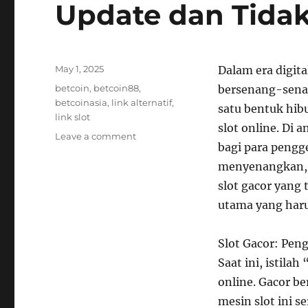
Update dan Tidak
Posted
May 1, 2025
Dalam era digit
on
Tags
betcoin
,
betcoin88
,
bersenang-senan
betcoinasia
,
link alternatif
,
satu bentuk hib
link slot
slot online. Di 
on
Leave a comment
bagi para pengg
Slot
Gacor
menyenangkan, 
Harian
slot gacor yang 
BETCOIN
utama yang haru
Selalu
Update
dan
Slot Gacor: Pen
Tidak
Saat ini, istilah
Pernah
Basi
online. Gacor 
mesin slot ini 