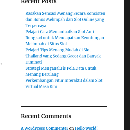
Recent Posts
Rasakan Sensasi Menang Secara Konsisten
dan Bonus Melimpah dari Slot Online yang
Terpercaya
Pelajari Cara Memanfaatkan Slot Anti
Rungkad untuk Mendapatkan Keuntungan
Melimpah di Situs Slot
Pelajari Tips Menang Mudah di Slot
Thailand yang Sedang Gacor dan Banyak
,
Diminati
Strategi Menganalisis Pola Data Untuk
Menang Berulang
Perkembangan Fitur Interaktif dalam Slot
Virtual Masa Kini
Recent Comments
A WordPress Commenter
on
Hello world!