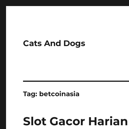
Cats And Dogs
Tag:
betcoinasia
Slot Gacor Haria