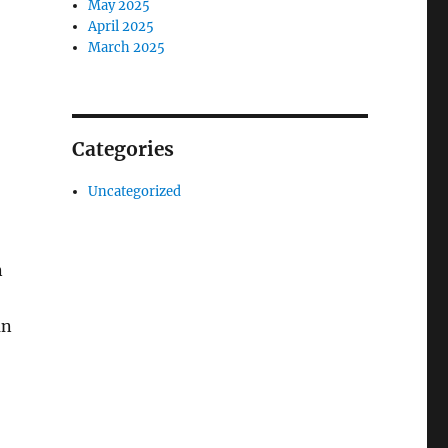
May 2025
April 2025
March 2025
Categories
Uncategorized
n
an