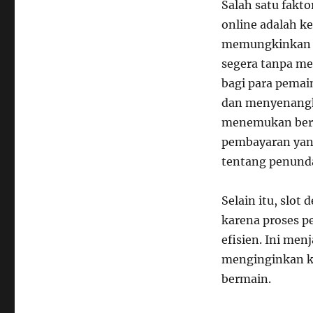
Salah satu fakto
online adalah k
memungkinkan 
segera tanpa me
bagi para pema
dan menyenangk
menemukan berb
pembayaran yang
tentang penund
Selain itu, slo
karena proses p
efisien. Ini me
menginginkan k
bermain.