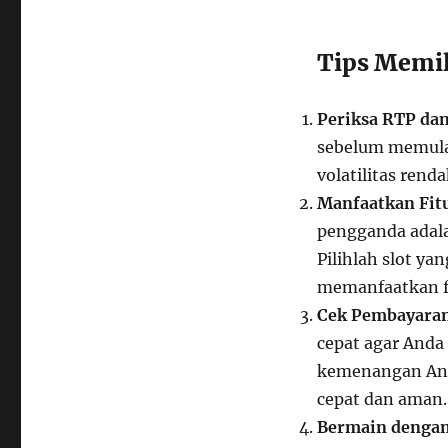
Tips Memil
Periksa RTP dan 
sebelum memulai
volatilitas ren
Manfaatkan Fit
pengganda adal
Pilihlah slot y
memanfaatkan fi
Cek Pembayaran
cepat agar Anda
kemenangan An
cepat dan aman.
Bermain dengan