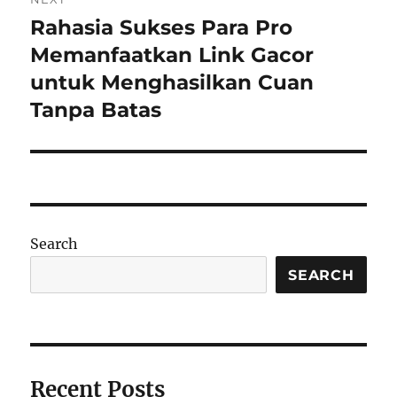
Rahasia Sukses Para Pro
Next
post:
Memanfaatkan Link Gacor
untuk Menghasilkan Cuan
Tanpa Batas
Search
SEARCH
Recent Posts