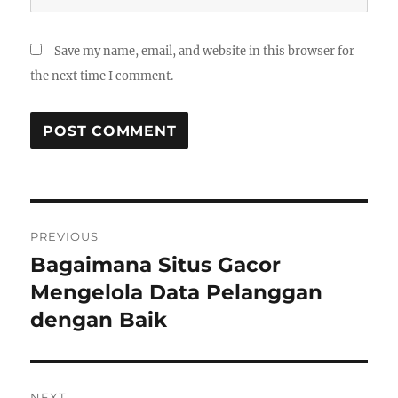
Save my name, email, and website in this browser for
the next time I comment.
Post
PREVIOUS
navigation
Bagaimana Situs Gacor
Previous
post:
Mengelola Data Pelanggan
dengan Baik
NEXT