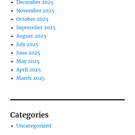
December 2025
November 2025
October 2025
September 2025
August 2025
July 2025
June 2025
May 2025
April 2025
March 2025
Categories
Uncategorized