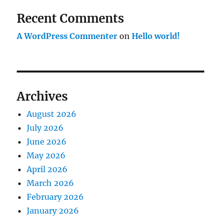
Recent Comments
A WordPress Commenter
on
Hello world!
Archives
August 2026
July 2026
June 2026
May 2026
April 2026
March 2026
February 2026
January 2026