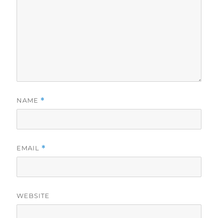
NAME
*
EMAIL
*
WEBSITE