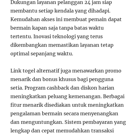
Dukungan layanan pelanggan 24 jam siap
membantu setiap kendala yang dihadapi.
Kemudahan akses ini membuat pemain dapat
bermain kapan saja tanpa batas waktu
tertentu. Inovasi teknologi yang terus
dikembangkan memastikan layanan tetap
optimal sepanjang waktu.
Link togel alternatif juga menawarkan promo
menarik dan bonus khusus bagi pengguna
setia. Program cashback dan diskon harian
meningkatkan peluang kemenangan. Berbagai
fitur menarik disediakan untuk meningkatkan
pengalaman bermain secara menyenangkan
dan menguntungkan. Sistem pembayaran yang
lengkap dan cepat memudahkan transaksi