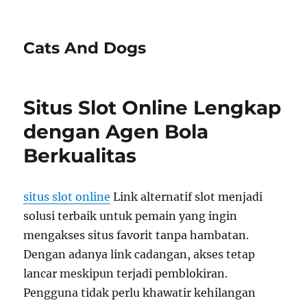
Cats And Dogs
Situs Slot Online Lengkap
dengan Agen Bola
Berkualitas
situs slot online
Link alternatif slot menjadi
solusi terbaik untuk pemain yang ingin
mengakses situs favorit tanpa hambatan.
Dengan adanya link cadangan, akses tetap
lancar meskipun terjadi pemblokiran.
Pengguna tidak perlu khawatir kehilangan