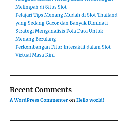
Melimpah di Situs Slot
Pelajari Tips Menang Mudah di Slot Thailand
yang Sedang Gacor dan Banyak Diminati
Strategi Menganalisis Pola Data Untuk
Menang Berulang
Perkembangan Fitur Interaktif dalam Slot
Virtual Masa Kini
Recent Comments
A WordPress Commenter
on
Hello world!