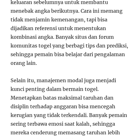
keluaran sebelumnya untuk membantu
menebak angka berikutnya. Cara ini memang
tidak menjamin kemenangan, tapi bisa
dijadikan referensi untuk menentukan
kombinasi angka. Banyak situs dan forum
komunitas togel yang berbagi tips dan prediksi,
sehingga pemain bisa belajar dari pengalaman
orang lain.
Selain itu, manajemen modal juga menjadi
kunci penting dalam bermain togel.
Menetapkan batas maksimal taruhan dan
disiplin terhadap anggaran bisa mencegah
kerugian yang tidak terkendali. Banyak pemain
sering terbawa emosi saat kalah, sehingga
mereka cenderung memasang taruhan lebih