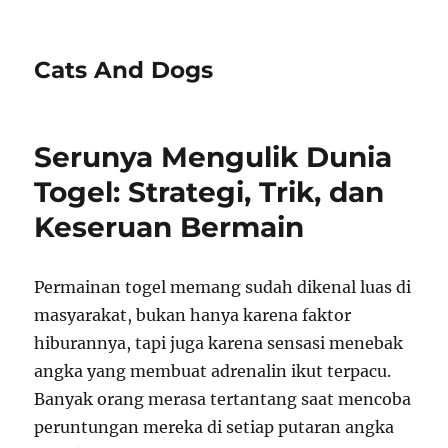
Cats And Dogs
Serunya Mengulik Dunia
Togel: Strategi, Trik, dan
Keseruan Bermain
Permainan togel memang sudah dikenal luas di
masyarakat, bukan hanya karena faktor
hiburannya, tapi juga karena sensasi menebak
angka yang membuat adrenalin ikut terpacu.
Banyak orang merasa tertantang saat mencoba
peruntungan mereka di setiap putaran angka