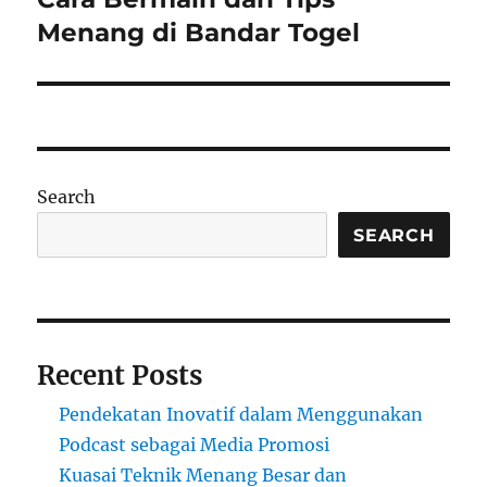
Menang di Bandar Togel
Search
SEARCH
Recent Posts
Pendekatan Inovatif dalam Menggunakan
Podcast sebagai Media Promosi
Kuasai Teknik Menang Besar dan