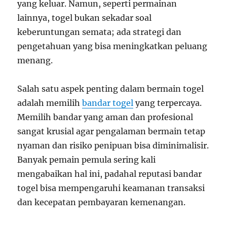
yang keluar. Namun, seperti permainan
lainnya, togel bukan sekadar soal
keberuntungan semata; ada strategi dan
pengetahuan yang bisa meningkatkan peluang
menang.
Salah satu aspek penting dalam bermain togel
adalah memilih
bandar togel
yang terpercaya.
Memilih bandar yang aman dan profesional
sangat krusial agar pengalaman bermain tetap
nyaman dan risiko penipuan bisa diminimalisir.
Banyak pemain pemula sering kali
mengabaikan hal ini, padahal reputasi bandar
togel bisa mempengaruhi keamanan transaksi
dan kecepatan pembayaran kemenangan.