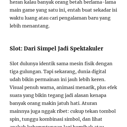
heran kalau banyak orang betah berlama-lama
main game yang satu ini, entah buat sekadar isi
waktu luang atau cari pengalaman baru yang
lebih menantang.
Slot: Dari Simpel Jadi Spektakuler
Slot dulunya identik sama mesin fisik dengan
tiga gulungan. Tapi sekarang, dunia digital
udah bikin permainan ini jauh lebih keren.
Visual penuh warna, animasi menarik, plus efek
suara yang bikin tegang jadi alasan kenapa
banyak orang makin jatuh hati. Aturan
mainnya juga nggak ribet: cukup tekan tombol
spin, tunggu kombinasi simbol, dan lihat