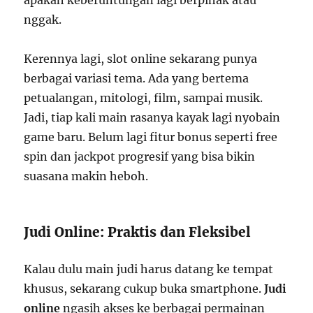
apakah keberuntungan lagi berpihak atau
nggak.
Kerennya lagi, slot online sekarang punya
berbagai variasi tema. Ada yang bertema
petualangan, mitologi, film, sampai musik.
Jadi, tiap kali main rasanya kayak lagi nyobain
game baru. Belum lagi fitur bonus seperti free
spin dan jackpot progresif yang bisa bikin
suasana makin heboh.
Judi Online: Praktis dan Fleksibel
Kalau dulu main judi harus datang ke tempat
khusus, sekarang cukup buka smartphone.
Judi
online
ngasih akses ke berbagai permainan