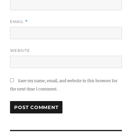
EMAIL
*
WEBSITE
Save my name, email, and website in this browser for
the next time I comment.