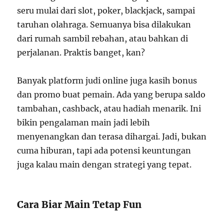
seru mulai dari slot, poker, blackjack, sampai
taruhan olahraga. Semuanya bisa dilakukan
dari rumah sambil rebahan, atau bahkan di
perjalanan. Praktis banget, kan?
Banyak platform judi online juga kasih bonus
dan promo buat pemain. Ada yang berupa saldo
tambahan, cashback, atau hadiah menarik. Ini
bikin pengalaman main jadi lebih
menyenangkan dan terasa dihargai. Jadi, bukan
cuma hiburan, tapi ada potensi keuntungan
juga kalau main dengan strategi yang tepat.
Cara Biar Main Tetap Fun