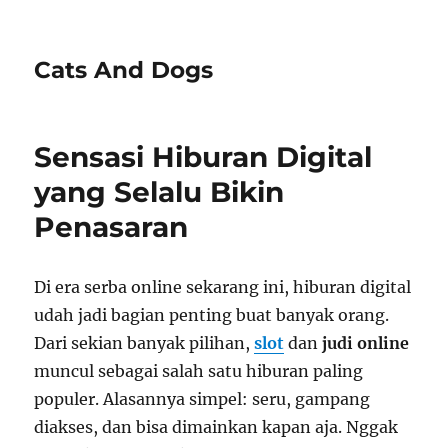
Cats And Dogs
Sensasi Hiburan Digital
yang Selalu Bikin
Penasaran
Di era serba online sekarang ini, hiburan digital
udah jadi bagian penting buat banyak orang.
Dari sekian banyak pilihan,
slot
dan
judi online
muncul sebagai salah satu hiburan paling
populer. Alasannya simpel: seru, gampang
diakses, dan bisa dimainkan kapan aja. Nggak